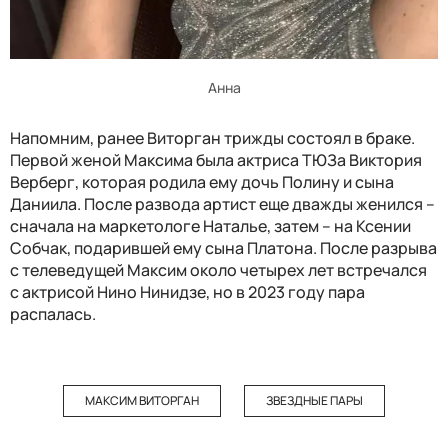
Анна
Напомним, ранее Виторган трижды состоял в браке.
Первой женой Максима была актриса ТЮЗа Виктория
Верберг, которая родила ему дочь Полину и сына
Даниила. После развода артист еще дважды женился –
сначала на маркетологе Наталье, затем – на Ксении
Собчак, подарившей ему сына Платона. После разрыва
с телеведущей Максим около четырех лет встречался
с актрисой Нино Нинидзе, но в 2023 году пара
распалась.
МАКСИМ ВИТОРГАН
ЗВЕЗДНЫЕ ПАРЫ