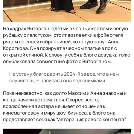
На кадрах Виторган, одетый в черный костюм и белую
рубашку с галстуком, стоит возле елки в фойе отеля
рядом со своей избранницей, которую зовут Анна
Короткова. Она позирует в черном платье в пол с
открытой спиной. К слову, у себя в блоге девушка тоже
опубликовала совместные фото с Виторганом.
Не устану благодарить 2024-й за все, что в нем
случилось, — написала она под снимками.
Пока неизвестно, как долго Максим и Анна знакомы и
когда начали встречаться. Скорее всего,
возлюбленная актера не имеет отношения к
кинематографу и миру шоу-бизнеса, в блоге она
представляет себя как “автора цифрового контента”.