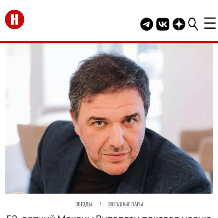
Перейти на главную
Telegram канал HEL
Группа HELLO В
Канал HELLO
ЗВЕЗДЫ
/
ЗВЕЗДНЫЕ ПАРЫ