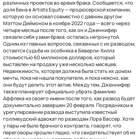
различных проектов во время брака. Сообщается, что
доля Бена в Artists Equity — продюсерской компании,
которую он основал совместно с давним другом
Мэттом Деймоном в ноябре 2022 года — всего через
четыре месяца после того, как он и Дженнифер
связали себя узами брака, осталась нетронутой.
Одним из главных вопросов, связанных с их разводом,
остается судьба их особняка в Беверли-Хиллз
стоимостью 60 миллионов долларов, который
выставлен на продажу уже несколько месяцев.
Недвижимость, которая должна была стать их домом
мечты, пока не нашла покупателя, и пока неясно, как
они будут делить этот актив. Между тем, Дженнифер
также планирует официально убрать фамилию
Аффлека из своего имени после того, как развод будет
документально завершен 20 февраля. Посредником в
урегулировании развода выступила известный
голливудский адвокат по разводам Лора Вассер. Хотя
у пары не было брачного контракта, говорят, что
переговоры прошли гладко, что свидетельствует об их