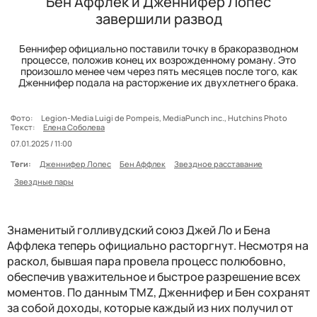
Бен Аффлек и Дженнифер Лопес
завершили развод
Беннифер официально поставили точку в бракоразводном
процессе, положив конец их возрожденному роману. Это
произошло менее чем через пять месяцев после того, как
Дженнифер подала на расторжение их двухлетнего брака.
Фото:
Legion-Media Luigi de Pompeis, MediaPunch inc., Hutchins Photo
Текст:
Елена Соболева
07.01.2025 / 11:00
Теги:
Дженнифер Лопес
Бен Аффлек
Звездное расставание
Звездные пары
Знаменитый голливудский союз Джей Ло и Бена
Аффлека теперь официально расторгнут. Несмотря на
раскол, бывшая пара провела процесс полюбовно,
обеспечив уважительное и быстрое разрешение всех
моментов. По данным TMZ, Дженнифер и Бен сохранят
за собой доходы, которые каждый из них получил от