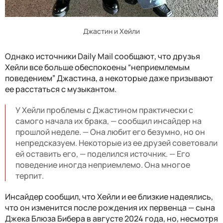
Джастин и Хейли
Однако источники Daily Mail сообщают, что друзья
Хейли все больше обеспокоены “неприемлемым
поведением” Джастина, а некоторые даже призывают
ее расстаться с музыкантом.
У Хейли проблемы с Джастином практически с
самого начала их брака, — сообщил инсайдер на
прошлой неделе. — Она любит его безумно, но он
непредсказуем. Некоторые из ее друзей советовали
ей оставить его, — поделился источник. — Его
поведение иногда неприемлемо. Она многое
терпит.
Инсайдер сообщил, что Хейли и ее близкие надеялись,
что он изменится после рождения их первенца — сына
Джека Блюза Бибера в августе 2024 года, но, несмотря