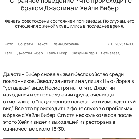
"Странное поведение": что происходит с
браком Джастина и Хейли Бибер
Фанаты обеспокоены состоянием поп-звезды. По слухам, его
отношения с женой ухудшились в последнее время.
Фото:
Соцсети
Текст:
Елена Соболева
31.01.2025 / 14:00
Теги:
Джастин Бибер
Хейли Бибер
Звездные пары
Дети звезд
Джастин Бибер снова вызвал беспокойство среди
поклонников. Звезду заметили на улицах Нью-Йорка в
“уставшем” виде. Несмотря на то, что Джастин
находился в сопровождении друга, очевидцы
отметили его “подавленное поведение и изможденный
вид”. Все это происходит на фоне слухов о проблемах
в браке с Хейли Бибер. Спустя несколько часов после
этого Хейли видели выходящей из ресторана в
одиночестве около 16:30.