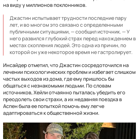
на виду у миллионов поклонников.
Джастин испытывает трудности последние пару
лет, и во многом это связано с определенными
публичными ситуациями, — сообщил источник. — У
него развился глубокий страх перед нахождением в
местах скопления людей. Это одна из причин, по
которой он уже некоторое время не гастролирует.
Инсайдер отметил, что Джастин сосредоточился на
лечении психологических проблем и избегает слишком
частых выходов из дома, где ему пришлось бы
общаться с незнакомыми людьми. По словам
источников, Хейли отчаянно пыталась убедить его
преодолеть свои страхи, а их недавняя поездка в
Аспен была ее попыткой помочь ему легче
адаптироваться к общественной жизни.