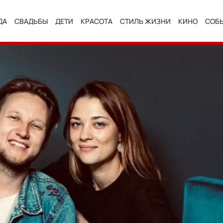
ДА
СВАДЬБЫ
ДЕТИ
КРАСОТА
СТИЛЬ ЖИЗНИ
КИНО
СОБ