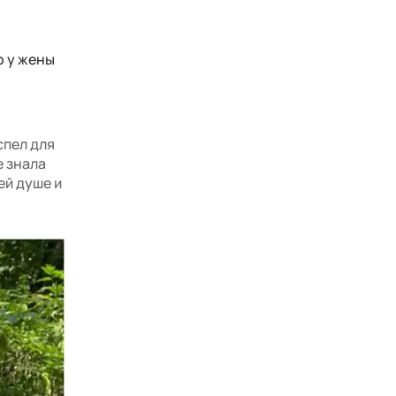
о у жены
спел для
е знала
ей душе и