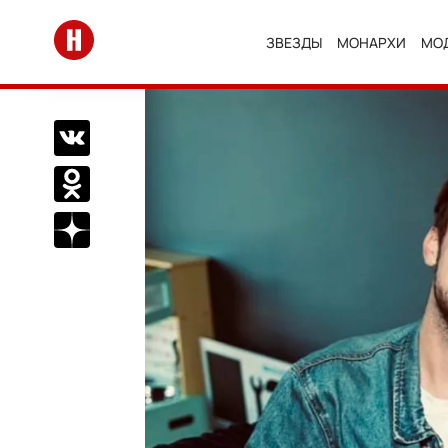
Перейти на главную
ЗВЕЗДЫ
МОНАРХИ
МО
Поделиться Вконтакте
Поделиться в Одноклассниках
Подписаться на нас в Дзен