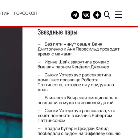
ЫТИЯ
ГОРОСКОП
Telegram канал HELLO
Группа HELLO Вконтакт
Канал HELLO в Дзе
Звездные пары
Без пяти минут семья: Ваня
Дмитриенко и Аня Пересильд проводят
время с мамами
Ирина Шейк закрутила роман с
бывшим парнем Кендалл Дженнер
Сьюки Уотерхаус рассекретила
домашнее прозвище Роберта
Паттинсона, которое ему придумала
дочь
Елизавета Боярская эмоционально
поздравила мужа со знаковой датой
Сьюки Уотерхаус рассказала, что
хочет поменять в жизни с Робертом
Паттинсоном
Брэдли Купер и Джиджи Хадид
пообедали с видом на Эйфелеву башню