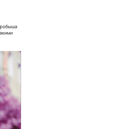
Дробыша
такими