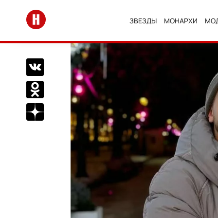
Перейти на главную
ЗВЕЗДЫ
МОНАРХИ
МО
Поделиться Вконтакте
Поделиться в Одноклассниках
Подписаться на нас в Дзен