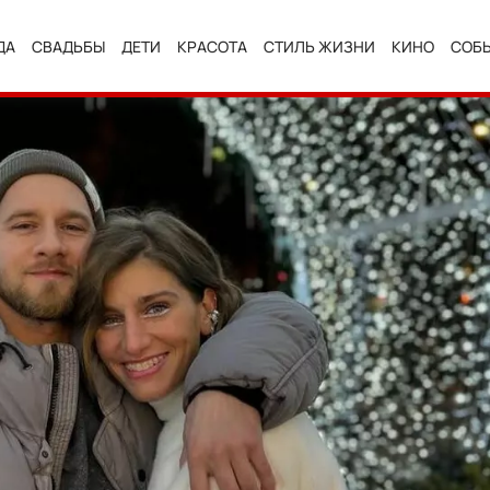
ДА
СВАДЬБЫ
ДЕТИ
КРАСОТА
СТИЛЬ ЖИЗНИ
КИНО
СОБ