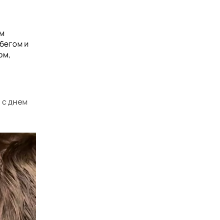
ом
бегом и
ом,
 с днем