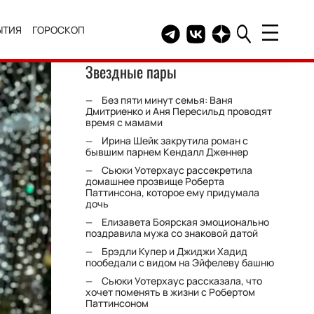
ЫТИЯ
ГОРОСКОП
Telegram канал HELLO
Группа HELLO Вконтакт
Канал HELLO в Дзе
Звездные пары
Без пяти минут семья: Ваня
Дмитриенко и Аня Пересильд проводят
время с мамами
Ирина Шейк закрутила роман с
бывшим парнем Кендалл Дженнер
Сьюки Уотерхаус рассекретила
домашнее прозвище Роберта
Паттинсона, которое ему придумала
дочь
Елизавета Боярская эмоционально
поздравила мужа со знаковой датой
Брэдли Купер и Джиджи Хадид
пообедали с видом на Эйфелеву башню
Сьюки Уотерхаус рассказала, что
хочет поменять в жизни с Робертом
Паттинсоном