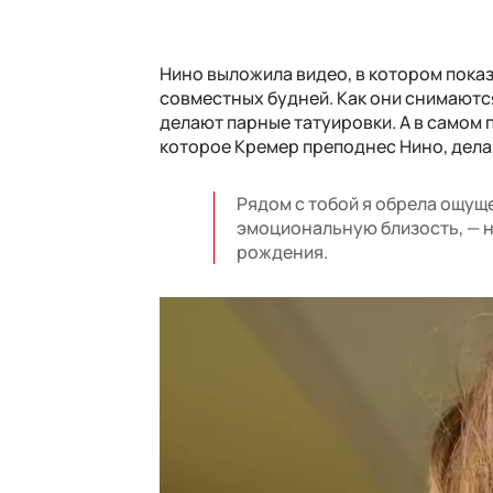
Нино выложила видео, в котором пока
совместных будней. Как они снимаются
делают парные татуировки. А в самом 
которое Кремер преподнес Нино, дела
Рядом с тобой я обрела ощущ
эмоциональную близость, — н
рождения.