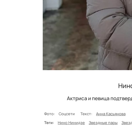
Нин
Актриса и певица подтве
Фото:
Соцсети
Текст:
Анна Касьянова
Теги:
Нино Нинидзе
Звездные пары
Звез