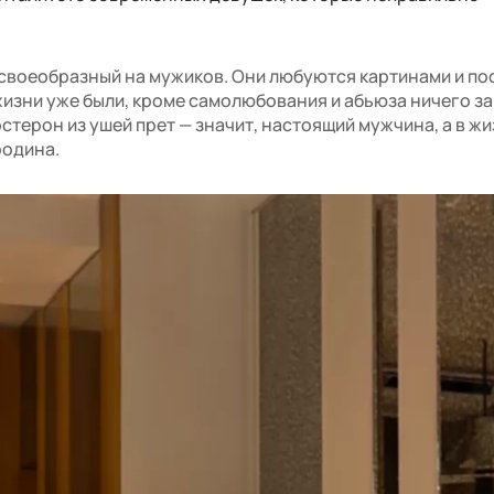
своеобразный на мужиков. Они любуются картинами и по
жизни уже были, кроме самолюбования и абьюза ничего за
остерон из ушей прет — значит, настоящий мужчина, а в жи
родина.