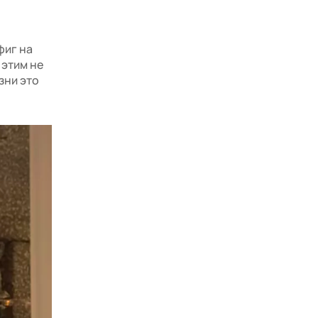
фиг на
 этим не
зни это