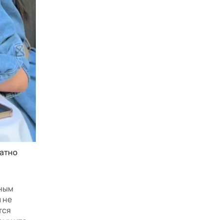
ватно
чным
м не
тся