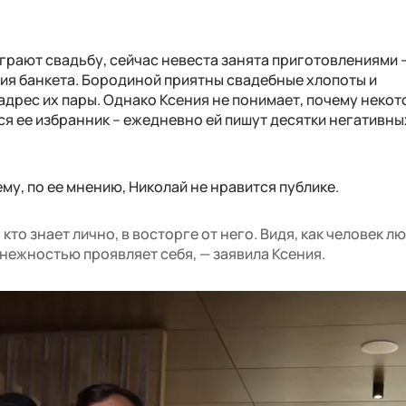
грают свадьбу, сейчас невеста занята приготовлениями 
ния банкета. Бородиной приятны свадебные хлопоты и
адрес их пары. Однако Ксения не понимает, почему неко
ся ее избранник – ежедневно ей пишут десятки негативны
му, по ее мнению, Николай не нравится публике.
 кто знает лично, в восторге от него. Видя, как человек лю
и нежностью проявляет себя, — заявила Ксения.