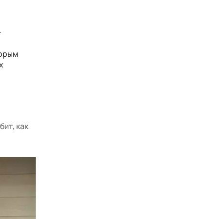
–
торым
х
бит, как