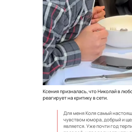
Ксения призналась, что Николай в люб
реагирует на критику в сети.
Для меня Коля самый настоящ
чувством юмора, добрый и щедр
является. Уже почти год терпи