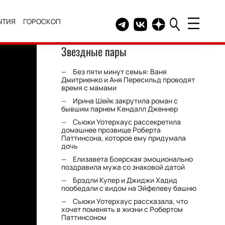
ЫТИЯ
ГОРОСКОП
Telegram канал HELLO
Группа HELLO Вконтакт
Канал HELLO в Дзе
Звездные пары
Без пяти минут семья: Ваня
Дмитриенко и Аня Пересильд проводят
время с мамами
Ирина Шейк закрутила роман с
бывшим парнем Кендалл Дженнер
Сьюки Уотерхаус рассекретила
домашнее прозвище Роберта
Паттинсона, которое ему придумала
дочь
Елизавета Боярская эмоционально
поздравила мужа со знаковой датой
Брэдли Купер и Джиджи Хадид
пообедали с видом на Эйфелеву башню
Сьюки Уотерхаус рассказала, что
хочет поменять в жизни с Робертом
Паттинсоном