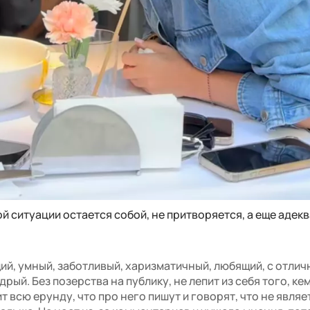
ой ситуации остается собой, не притворяется, а еще адек
ий, умный, заботливый, харизматичный, любящий, с отли
ый. Без позерства на публику, не лепит из себя того, ке
т всю ерунду, что про него пишут и говорят, что не являе