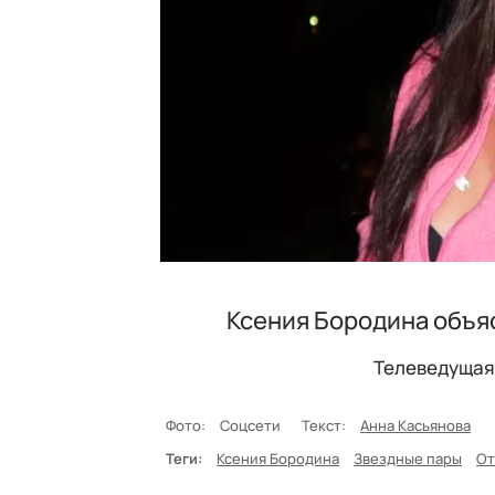
Ксения Бородина объя
Телеведущая 
Фото:
Соцсети
Текст:
Анна Касьянова
Теги:
Ксения Бородина
Звездные пары
От