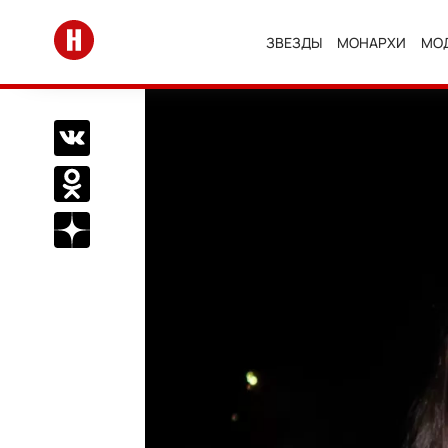
Перейти на главную
ЗВЕЗДЫ
МОНАРХИ
МО
Поделиться Вконтакте
Поделиться в Одноклассниках
Подписаться на нас в Дзен