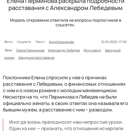
Елена Перминова раскрыла подробности
расставания с Александром Лебедевым
Модель откровенно ответила на вопросы подписчиков в
соцсетях.
Фото:
Соцсети
Текст:
Анна Касьянова
12.05.2025 / 17:50
Теги:
Елена Перминова
Александр Лебедев
Дети звезд
Звездный
роман
Звездное расставание
Поклонники Елены спросили у нее о причинах
расставания с Лебедевым, о финансовых отношениях
с ним и о новом романе с молодым манекенщиком.
Несмотря на то, что Перминова и Лебедев не были
официально женаты, в своих ответах она называла его
бывшим мужем, а расставание с ним – разводом.
Иногда жизнь преподносит нам непростые уроки.
Один из них — признать, что отношения исчерпали