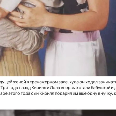
ущей женой в тренажерном зале, куда он ходил занимать
 Три года назад Кирилл и Лола впервые стали бабушкой и
нваре этого года сын Кирилл подарил им еще одну внучку,