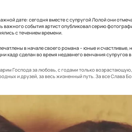
 важной дате: сегодня вместе с супругой Лолой они отмеч
сть важного события артист опубликовал серию фотограф
нялись с течением времени.
печатлены в начале своего романа – юные и счастливые, 
дни кадр сделан во время недавнего венчания супругов в
дарим Господа за любовь, с годами только возрастающую,
 родных и друзей, за весь жизненный путь. За все Слава Бо