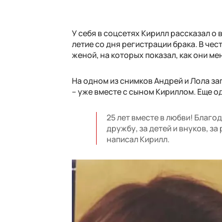
У себя в соцсетях Кирилл рассказал о
летие со дня регистрации брака. В че
женой, на которых показал, как они ме
На одном из снимков Андрей и Лола за
– уже вместе с сыном Кириллом. Еще о
25 лет вместе в любви! Благо
дружбу, за детей и внуков, за
написал Кирилл.