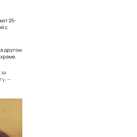
ают 25-
ий с
на другом
 храме.
 за
гу, —