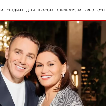
ДА
СВАДЬБЫ
ДЕТИ
КРАСОТА
СТИЛЬ ЖИЗНИ
КИНО
СОБ