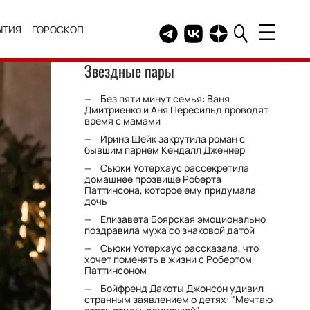
ЫТИЯ
ГОРОСКОП
Telegram канал HELLO
Группа HELLO Вконтакт
Канал HELLO в Дзе
Звездные пары
Без пяти минут семья: Ваня
Дмитриенко и Аня Пересильд проводят
время с мамами
Ирина Шейк закрутила роман с
бывшим парнем Кендалл Дженнер
Сьюки Уотерхаус рассекретила
домашнее прозвище Роберта
Паттинсона, которое ему придумала
дочь
Елизавета Боярская эмоционально
поздравила мужа со знаковой датой
Сьюки Уотерхаус рассказала, что
хочет поменять в жизни с Робертом
Паттинсоном
Бойфренд Дакоты Джонсон удивил
странным заявлением о детях: "Мечтаю