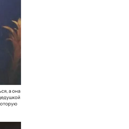
ся, а она
 дедушкой
 которую