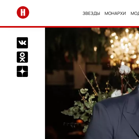
Перейти на главную
ЗВЕЗДЫ
МОНАРХИ
МО
Поделиться Вконтакте
Поделиться в Одноклассниках
Подписаться на нас в Дзен