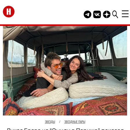
Перейти на главную
Telegram канал HEL
Группа HELLO В
Канал HELLO
ЗВЕЗДЫ
/
ЗВЕЗДНЫЕ ПАРЫ