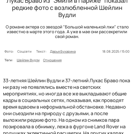
Лукас Браво из “Эмили в Париже” показал
редкие фото с возлюбленной Шейлин
Вудли
О романе актера со звездой "Большой маленькой лжи" стало
известно в марте этого года. А уже в мае они рассекретили
свой роман.
Фото:
Соцсети
Текст:
Дарья Бухарина
18.08.2025 / 15:00
Теги:
Шейлин Вудли
Отношения
33-летняя Шейлин Вудли и 37-летний Лукас Браво пока
ни разу не появлялись вместе на светских
мероприятиях, но иногда все же выкладывают общие
кадры в социальных сетях, показывая, как проводят
время вдвоем в неформальной обстановке. Недавно
они съездили на природу с друзьями, а после
выложили редкие фото. На одном из снимков пара
позировала в обнимку, лежа в фургоне Land Rover на
подушках эклектичной расцветки. На других кадрах