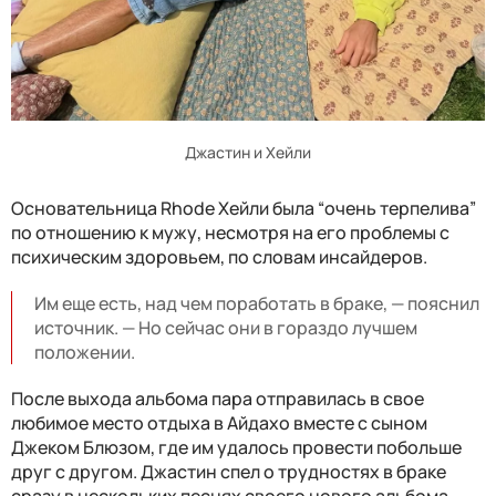
Джастин и Хейли
Основательница Rhode Хейли была “очень терпелива”
по отношению к мужу, несмотря на его проблемы с
психическим здоровьем, по словам инсайдеров.
Им еще есть, над чем поработать в браке, — пояснил
источник. — Но сейчас они в гораздо лучшем
положении.
После выхода альбома пара отправилась в свое
любимое место отдыха в Айдахо вместе с сыном
Джеком Блюзом, где им удалось провести побольше
друг с другом. Джастин спел о трудностях в браке
сразу в нескольких песнях своего нового альбома,