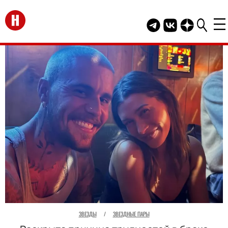
Перейти на главную
Telegram канал HEL
Группа HELLO В
Канал HELLO
ЗВЕЗДЫ
/
ЗВЕЗДНЫЕ ПАРЫ