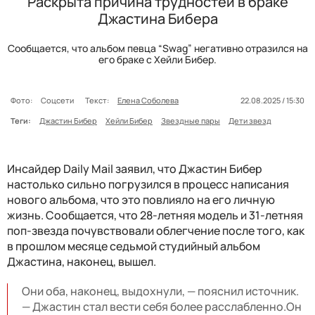
Раскрыта причина трудностей в браке
Джастина Бибера
Сообщается, что альбом певца “Swag” негативно отразился на
его браке с Хейли Бибер.
Фото:
Соцсети
Текст:
Елена Соболева
22.08.2025 / 15:30
Теги:
Джастин Бибер
Хейли Бибер
Звездные пары
Дети звезд
Инсайдер Daily Mail заявил, что Джастин Бибер
настолько сильно погрузился в процесс написания
нового альбома, что это повлияло на его личную
жизнь. Сообщается, что 28-летняя модель и 31-летняя
поп-звезда почувствовали облегчение после того, как
в прошлом месяце седьмой студийный альбом
Джастина, наконец, вышел.
Они оба, наконец, выдохнули, — пояснил источник.
— Джастин стал вести себя более расслабленно.Он