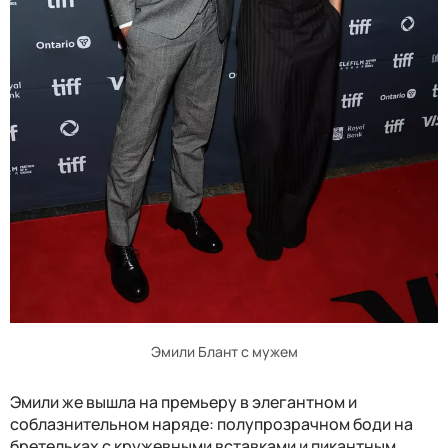
Эмили Блант с мужем
Эмили же вышла на премьеру в элегантном и
соблазнительном наряде: полупрозрачном боди на
бретельках с кружевными вставками и пикантным