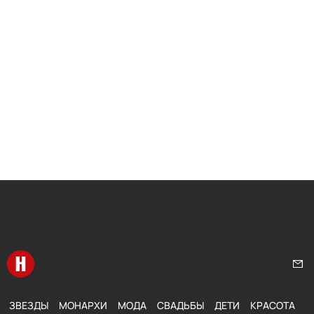
Перейти на главную
Нап
ЗВЕЗДЫ
МОНАРХИ
МОДА
СВАДЬБЫ
ДЕТИ
КРАСОТА