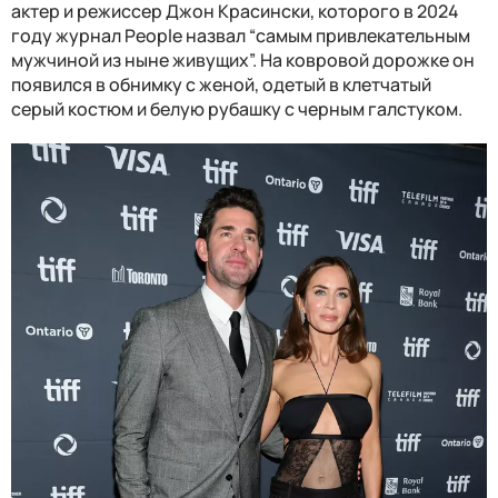
актер и режиссер Джон Красински, которого в 2024
году журнал People назвал “самым привлекательным
мужчиной из ныне живущих”. На ковровой дорожке он
появился в обнимку с женой, одетый в клетчатый
серый костюм и белую рубашку с черным галстуком.