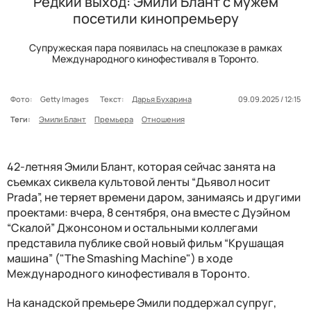
Редкий выход: Эмили Блант с мужем
посетили кинопремьеру
Супружеская пара появилась на спецпоказе в рамках
Международного кинофестиваля в Торонто.
Фото:
Getty Images
Текст:
Дарья Бухарина
09.09.2025 / 12:15
Теги:
Эмили Блант
Премьера
Отношения
42-летняя Эмили Блант, которая сейчас занята на
съемках сиквела культовой ленты “Дьявол носит
Prada”, не теряет времени даром, занимаясь и другими
проектами: вчера, 8 сентября, она вместе с Дуэйном
“Скалой” Джонсоном и остальными коллегами
представила публике свой новый фильм “Крушащая
машина” ("The Smashing Machine") в ходе
Международного кинофестиваля в Торонто.
На канадской премьере Эмили поддержал супруг,