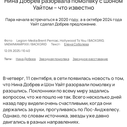
Нина Добрев разорвала помолвку с Шоном
Уайтом – что известно
Пара начала встречаться в 2020 году, а в октябре 2024 года
Уайт сделал Добрев предложение.
Фото:
Legion-Media Brent Perniac, Hollywood To You / BACKGRID,
VAEM/MIAMIPIXX / BACKGRID
Текст:
Елена Соболева
12.09.2025 / 10:40
Теги:
Нина Добрев
Звездная помолвка
Звездное расставание
В четверг, 11 сентября, в сети появилась новость о том,
что Нина Добрев и Шон Уайт разорвали помолвку и
разошлись. Поклонники по всему миру задались
вопросом, что же пошло не так. Всего несколько дней
назад пару видели очень счастливыми, когда они
держались за руки, прогуливаясь по Лос-Анджелесу.
Однако, по словам источника, звезды уже давно
двигались в разных направлениях.