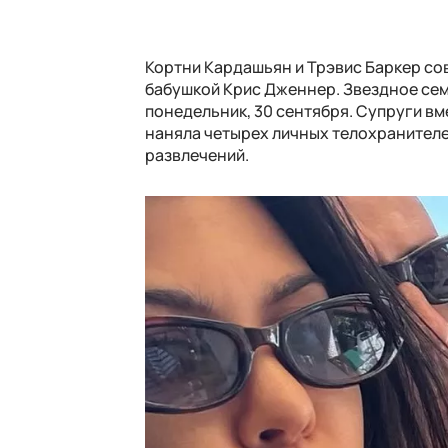
Кортни Кардашьян и Трэвис Баркер сов
бабушкой Крис Дженнер. Звездное сем
понедельник, 30 сентября. Супруги вме
наняла четырех личных телохранителей
развлечений.