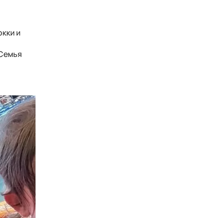
окки и
 Семья