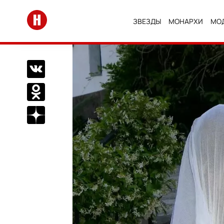
Перейти на главную
ЗВЕЗДЫ
МОНАРХИ
МО
Поделиться Вконтакте
Поделиться в Одноклассниках
Подписаться на нас в Дзен