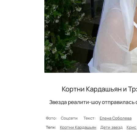
Кортни Кардашьян и Тр
Звезда реалити-шоу отправилась 
Фото:
Соцсети
Текст:
Елена Соболева
Теги:
Кортни Кардашьян
Дети звезд
Крис