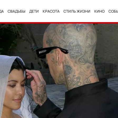
ДА
СВАДЬБЫ
ДЕТИ
КРАСОТА
СТИЛЬ ЖИЗНИ
КИНО
СОБ