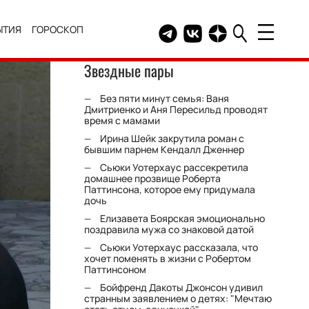
ЫТИЯ
ГОРОСКОП
Telegram канал HELLO
Группа HELLO Вконтакт
Канал HELLO в Дзе
Звездные пары
Без пяти минут семья: Ваня
Дмитриенко и Аня Пересильд проводят
время с мамами
Ирина Шейк закрутила роман с
бывшим парнем Кендалл Дженнер
Сьюки Уотерхаус рассекретила
домашнее прозвище Роберта
Паттинсона, которое ему придумала
дочь
Елизавета Боярская эмоционально
поздравила мужа со знаковой датой
Сьюки Уотерхаус рассказала, что
хочет поменять в жизни с Робертом
Паттинсоном
Бойфренд Дакоты Джонсон удивил
странным заявлением о детях: "Мечтаю