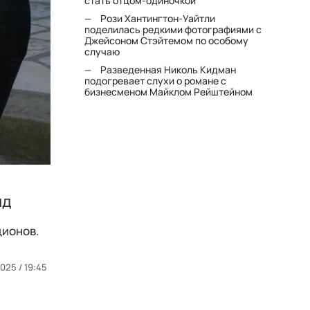
стать отцом-одиночкой"
Рози Хантингтон-Уайтли
поделилась редкими фотографиями с
Джейсоном Стэйтемом по особому
случаю
Разведенная Николь Кидман
подогревает слухи о романе с
бизнесменом Майклом Рейштейном
нд
ционов.
025 / 19:45