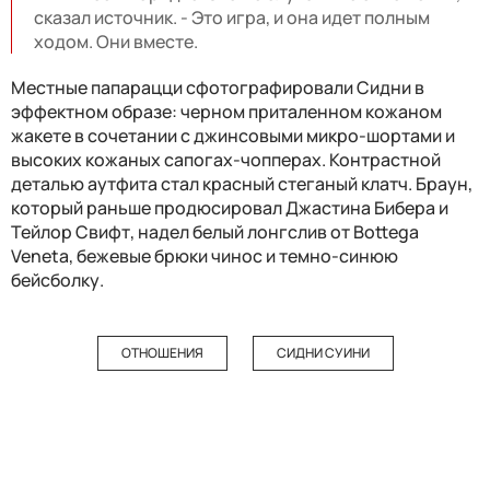
сказал источник. - Это игра, и она идет полным
ходом. Они вместе.
Местные папарацци сфотографировали Сидни в
эффектном образе: черном приталенном кожаном
жакете в сочетании с джинсовыми микро-шортами и
высоких кожаных сапогах-чопперах. Контрастной
деталью аутфита стал красный стеганый клатч. Браун,
который раньше продюсировал Джастина Бибера и
Тейлор Свифт, надел белый лонгслив от Bottega
Veneta, бежевые брюки чинос и темно-синюю
бейсболку.
ОТНОШЕНИЯ
СИДНИ СУИНИ