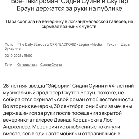
Все-таки роман: Сидни Суини и Скутер
Браун держатся за руки на публике
Пара сходила на вечеринку в лос-анджелесской галерее, не
скрывая взаимных чувств.
Фото:
The Daily Stardust/ CPR / BACKGRID - Legion-Media
Текст:
Дарья
Бухарина
02.10.2025 / 15:00
Теги:
Отношения
Сидни Суини
28-летняя звезда “Эйфории” Сидни Суини и 44-летний
музыкальный продюсер Скутер Браун, похоже, не
собираются скрывать свой роман от общественности.
Во вторник вечером, 30 сентября, они были замечены
держащимися за руки после посещения закрытой
вечеринки в галерее Дэвида Кордански в Лос-
Анджелесе. Мероприятие влюбленные покинули
вместе, сев в один автомобиль и отправившись в