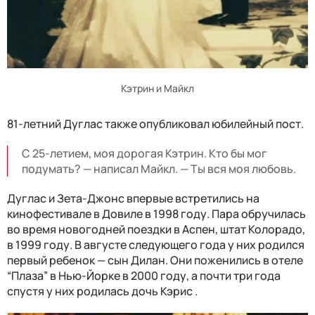
Кэтрин и Майкл
81-летний Дуглас также опубликовал юбилейный пост.
С 25-летием, моя дорогая Кэтрин. Кто бы мог
подумать? — написал Майкл. — Ты вся моя любовь.
Дуглас и Зета-Джонс впервые встретились на
кинофестивале в Довиле в 1998 году. Пара обручилась
во время новогодней поездки в Аспен, штат Колорадо,
в 1999 году. В августе следующего года у них родился
первый ребенок — сын Дилан. Они поженились в отеле
“Плаза” в Нью-Йорке в 2000 году, а почти три года
спустя у них родилась дочь Кэрис .