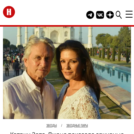
Перейти на главную
Telegram канал HEL
Группа HELLO В
Канал HELLO
ЗВЕЗДЫ
/
ЗВЕЗДНЫЕ ПАРЫ