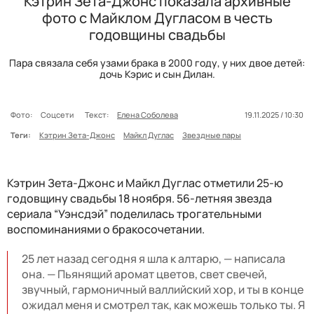
Кэтрин Зета-Джонс показала архивные
фото с Майклом Дугласом в честь
годовщины свадьбы
Пара связала себя узами брака в 2000 году, у них двое детей:
дочь Кэрис и сын Дилан.
Фото:
Соцсети
Текст:
Елена Соболева
19.11.2025 / 10:30
Теги:
Кэтрин Зета-Джонс
Майкл Дуглас
Звездные пары
Кэтрин Зета-Джонс и Майкл Дуглас отметили 25-ю
годовщину свадьбы 18 ноября. 56-летняя звезда
сериала “Уэнсдэй” поделилась трогательными
воспоминаниями о бракосочетании.
25 лет назад сегодня я шла к алтарю, — написала
она. — Пьянящий аромат цветов, свет свечей,
звучный, гармоничный валлийский хор, и ты в конце
ожидал меня и смотрел так, как можешь только ты. Я