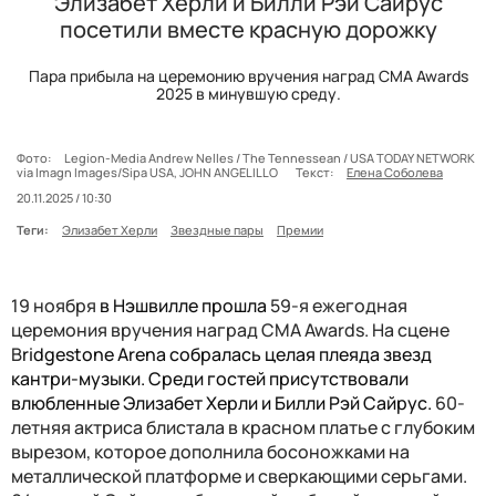
Элизабет Херли и Билли Рэй Сайрус
посетили вместе красную дорожку
Пара прибыла на церемонию вручения наград CMA Awards
2025 в минувшую среду.
Фото:
Legion-Media Andrew Nelles / The Tennessean / USA TODAY NETWORK
via Imagn Images/Sipa USA, JOHN ANGELILLO
Текст:
Елена Соболева
20.11.2025 / 10:30
Теги:
Элизабет Херли
Звездные пары
Премии
19 ноября
в Нэшвилле прошла
59-я ежегодная
церемония вручения наград CMA Awards. На сцене
B
ridgestone Arena собралась целая плеяда звезд
кантри-музыки. Среди гостей присутствовали
влюбленные Элизабет Херли и Билли Рэй Сайрус.
60-
летняя актриса блистала в красном платье с глубоким
вырезом, которое дополнила босоножками на
металлической платформе и сверкающими серьгами.