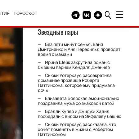
ЫТИЯ
ГОРОСКОП
Telegram канал HELLO
Группа HELLO Вконтакт
Канал HELLO в Дзе
Звездные пары
Без пяти минут семья: Ваня
Дмитриенко и Аня Пересильд проводят
время с мамами
Ирина Шейк закрутила роман с
бывшим парнем Кендалл Дженнер
Сьюки Уотерхаус рассекретила
домашнее прозвище Роберта
Паттинсона, которое ему придумала
дочь
Елизавета Боярская эмоционально
поздравила мужа со знаковой датой
Брэдли Купер и Джиджи Хадид
пообедали с видом на Эйфелеву башню
Сьюки Уотерхаус рассказала, что
хочет поменять в жизни с Робертом
Паттинсоном