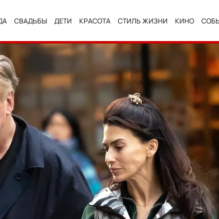
ДА
СВАДЬБЫ
ДЕТИ
КРАСОТА
СТИЛЬ ЖИЗНИ
КИНО
СОБ