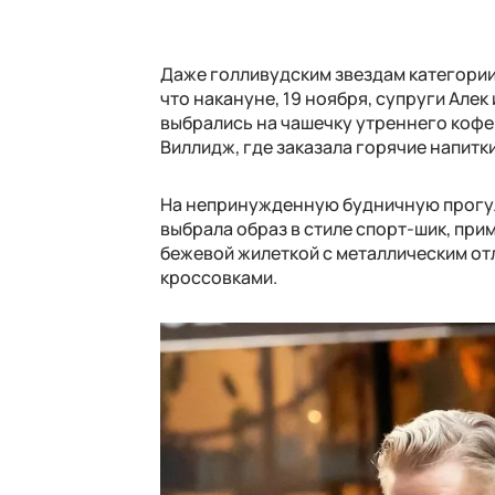
Даже голливудским звездам категории
что накануне, 19 ноября, супруги Але
выбрались на чашечку утреннего кофе.
Виллидж, где заказала горячие напитк
На непринужденную будничную прогул
выбрала образ в стиле спорт-шик, пр
бежевой жилеткой с металлическим отл
кроссовками.