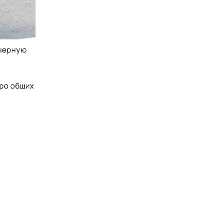
 черную
еро общих