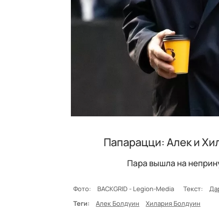
Папарацци: Алек и Хи
Пара вышла на неприн
Фото:
BACKGRID - Legion-Media
Текст:
Да
Теги:
Алек Болдуин
Хилария Болдуин