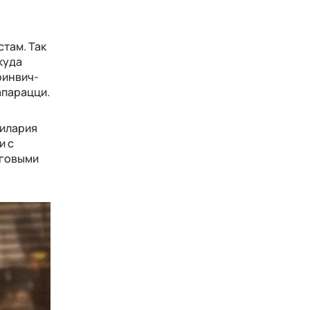
там. Так
куда
ринвич-
апарацци.
Хилария
и с
еговыми