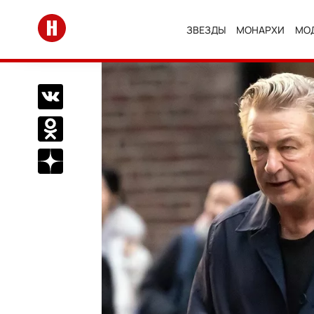
Перейти на главную
ЗВЕЗДЫ
МОНАРХИ
МО
Поделиться Вконтакте
Поделиться в Одноклассниках
Подписаться на нас в Дзен