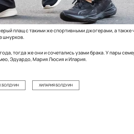
серый плащ с такими же спортивными джогерами, а также
з шнурков.
 года, тогда же они и сочетались узами брака. У пары сем
мео, Эдуардо, Мария Люсия и Илария.
К БОЛДУИН
ХИЛАРИЯ БОЛДУИН