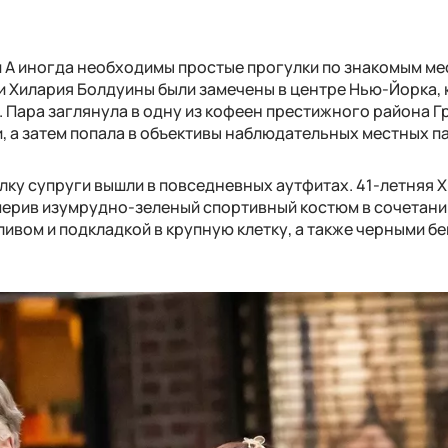
 А иногда необходимы простые прогулки по знакомым мес
к и Хилария Болдуины были замечены в центре Нью-Йорка, 
 Пара заглянула в одну из кофеен престижного района Г
и, а затем попала в объективы наблюдательных местных п
ку супруги вышли в повседневных аутфитах. 41-летняя 
имерив изумрудно-зеленый спортивный костюм в сочетани
ивом и подкладкой в крупную клетку, а также черными б