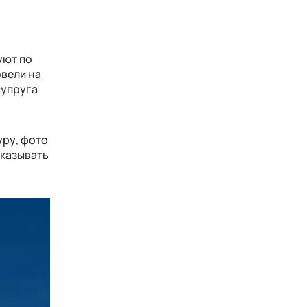
уют по
овели на
супруга
уру, фото
оказывать