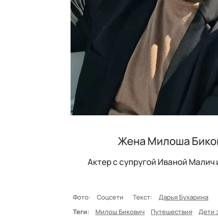
Жена Милоша Биков
Актер с супругой Иваной Малич
Фото:
Соцсети
Текст:
Дарья Бухарина
Теги:
Милош Бикович
Путешествия
Дети 