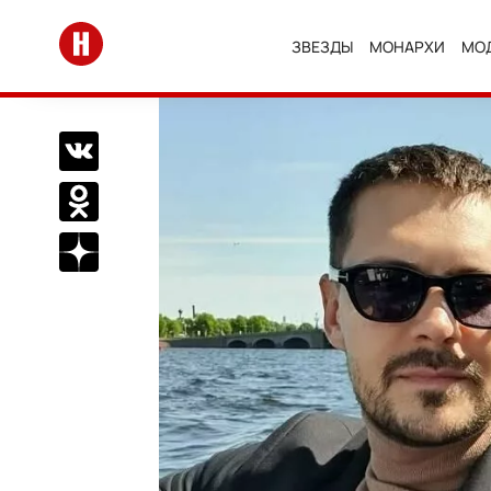
Перейти на главную
ЗВЕЗДЫ
МОНАРХИ
МО
Поделиться Вконтакте
Поделиться в Одноклассниках
Подписаться на нас в Дзен