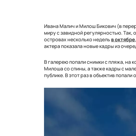
Ивана Малич и Милош Бикович (в пер
миру с завидной регулярностью. Так, 
островах несколько недель
в октябре
актера показала новые кадры из очере
В галерею попали снимки с пляжа, на
Милоша со спины, а также кадры с мал
публике. В этот раз в объектив попал