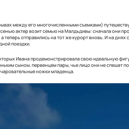
ерывах между его многочисленными съемками) путешеств
осенью актер возит семью на Малдьдивы: сначала они пр
, а теперь отправились на тот же курорт вновь. И на днях 
дной поездки.
 которых Ивана продемонстрировала свою идеальную фиг
еньким сыном, первенцем пары, чье лицо они не спешат п
и очаровательные ножки младенца.