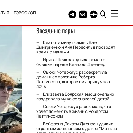
ЫТИЯ
ГОРОСКОП
Telegram канал HELLO
Группа HELLO Вконтакт
Канал HELLO в Дзе
Звездные пары
Без пяти минут семья: Ваня
Дмитриенко и Аня Пересильд проводят
время с мамами
Ирина Шейк закрутила роман с
бывшим парнем Кендалл Дженнер
Сьюки Уотерхаус рассекретила
домашнее прозвище Роберта
Паттинсона, которое ему придумала
дочь
Елизавета Боярская эмоционально
поздравила мужа со знаковой датой
Сьюки Уотерхаус рассказала, что
хочет поменять в жизни с Робертом
Паттинсоном
Бойфренд Дакоты Джонсон удивил
странным заявлением о детях: "Мечтаю