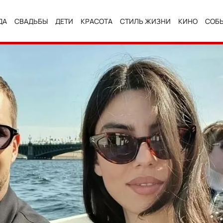
ДА
СВАДЬБЫ
ДЕТИ
КРАСОТА
СТИЛЬ ЖИЗНИ
КИНО
СОБ