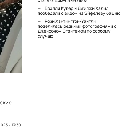
стать отцом-одиночкой"
Брэдли Купер и Джиджи Хадид
пообедали с видом на Эйфелеву башню
Рози Хантингтон-Уайтли
поделилась редкими фотографиями с
Джейсоном Стэйтемом по особому
случаю
вские
.2025 / 13:30