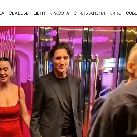
ДА
СВАДЬБЫ
ДЕТИ
КРАСОТА
СТИЛЬ ЖИЗНИ
КИНО
СОБ