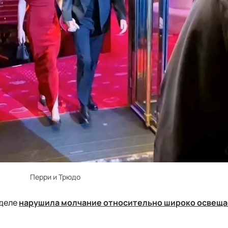
Перри и Трюдо
еделе
нарушила молчание относительно широко освеща