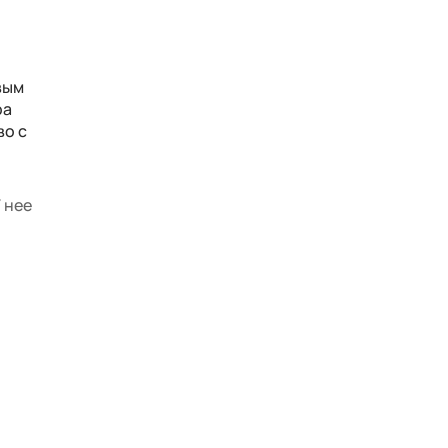
вым
ра
во с
 нее