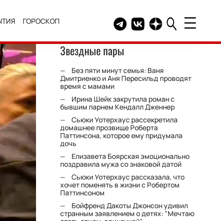
ЫТИЯ
ГОРОСКОП
Telegram канал HELLO
Группа HELLO Вконтакт
Канал HELLO в Дзе
Звездные пары
Без пяти минут семья: Ваня
Дмитриенко и Аня Пересильд проводят
время с мамами
Ирина Шейк закрутила роман с
бывшим парнем Кендалл Дженнер
Сьюки Уотерхаус рассекретила
домашнее прозвище Роберта
Паттинсона, которое ему придумала
дочь
Елизавета Боярская эмоционально
поздравила мужа со знаковой датой
Сьюки Уотерхаус рассказала, что
хочет поменять в жизни с Робертом
Паттинсоном
Бойфренд Дакоты Джонсон удивил
странным заявлением о детях: "Мечтаю