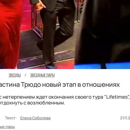
ЗВЕЗДЫ
/
ЗВЕЗДНЫЕ ПАРЫ
астина Трюдо новый этап в отношениях
с нетерпением ждет окончания своего тура "Lifetimes"
отдохнуть с возлюбленным.
D
Текст:
Елена Соболева
21.11.
ые пары