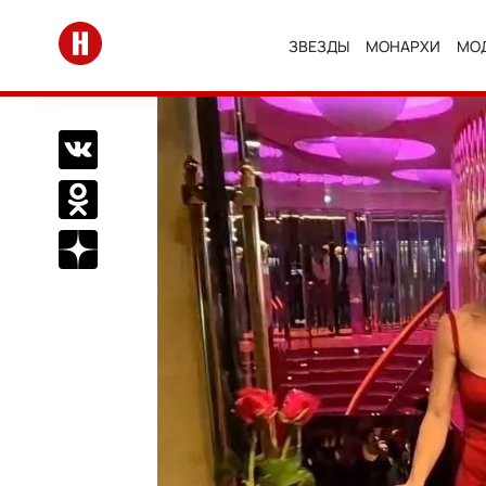
Перейти на главную
ЗВЕЗДЫ
МОНАРХИ
МО
Поделиться Вконтакте
Поделиться в Одноклассниках
Подписаться на нас в Дзен