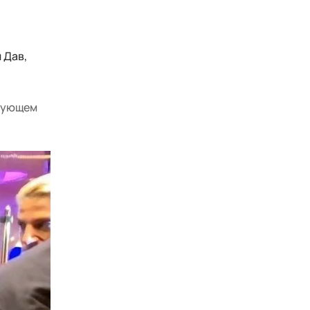
 Дав,
едующем