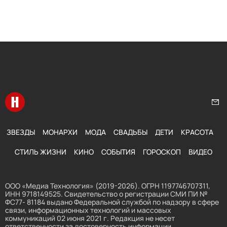
Перейти на главную
Нап
ЗВЕЗДЫ
МОНАРХИ
МОДА
СВАДЬБЫ
ДЕТИ
КРАСОТА
СТИЛЬ ЖИЗНИ
КИНО
СОБЫТИЯ
ГОРОСКОП
ВИДЕО
ООО «Медиа Технология» (2019-2026). ОГРН 1197746707311,
ИНН 9718149525. Свидетельство о регистрации СМИ ПИ №
ФС77- 81184 выдано Федеральной службой по надзору в сфере
связи, информационных технологий и массовых
коммуникаций 02 июня 2021 г. Редакция не несет
ответственности за достоверность информации,