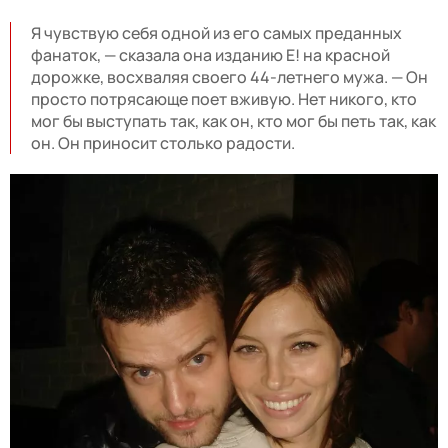
Я чувствую себя одной из его самых преданных
фанаток, — сказала она изданию E! на красной
дорожке, восхваляя своего 44-летнего мужа. — Он
просто потрясающе поет вживую. Нет никого, кто
мог бы выступать так, как он, кто мог бы петь так, как
он. Он приносит столько радости.