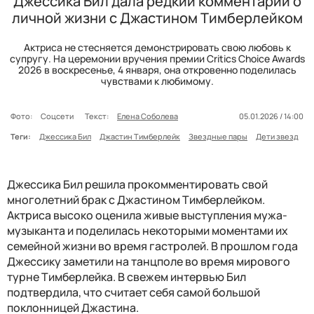
Джессика Бил дала редкий комментарий о
личной жизни с Джастином Тимберлейком
Актриса не стесняется демонстрировать свою любовь к
супругу. На церемонии вручения премии Critics Choice Awards
2026 в воскресенье, 4 января, она откровенно поделилась
чувствами к любимому.
Фото:
Соцсети
Текст:
Елена Соболева
05.01.2026 / 14:00
Теги:
Джессика Бил
Джастин Тимберлейк
Звездные пары
Дети звезд
Джессика Бил решила прокомментировать свой
многолетний брак с Джастином Тимберлейком.
Актриса высоко оценила живые выступления мужа-
музыканта и поделилась некоторыми моментами их
семейной жизни во время гастролей. В прошлом года
Джессику заметили на танцполе во время мирового
турне Тимберлейка. В свежем интервью Бил
подтвердила, что считает себя самой большой
поклонницей Джастина.