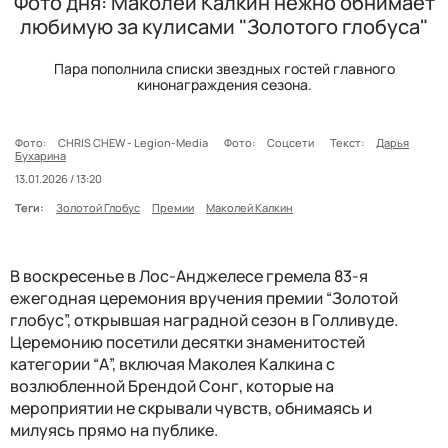
Фото дня: Маколей Калкин нежно обнимает
любимую за кулисами "Золотого глобуса"
Пара пополнила списки звездных гостей главного
кинонаграждения сезона.
Фото:
CHRIS CHEW - Legion-Media
Фото:
Соцсети
Текст:
Дарья
Бухарина
13.01.2026 / 13:20
Теги:
Золотой Глобус
Премии
Маколей Калкин
В воскресенье в Лос-Анджелесе гремела 83-я
ежегодная церемония вручения премии “Золотой
глобус”, открывшая наградной сезон в Голливуде.
Церемонию посетили десятки знаменитостей
категории “А”, включая Маколея Калкина с
возлюбленной Брендой Сонг, которые на
мероприятии не скрывали чувств, обнимаясь и
милуясь прямо на публике.