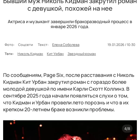
Бывший муж Николь Кидман закрутил роман
с девушкой, похожей на нее
Актриса и музыкант завершили бракоразводный процесс в
январе 2026 года.
Фото:
Соцсети
Текст:
Елена Соболева
19.01.2026 / 10:30
Теги:
Николь Кидман
Кит Урбан
Звездный роман
По сообщениям, Page Six, после расставания с Николь
Кидман Кит Урбан закрутил роман с гораздо более
молодой девушкой по имени Карли Скотт Коллинз. В
сентябре 2025 года начали появляться слухи о том,
что Кидман и Урбан провели лето порознь и что в их
крепком 20-летнем браке возникли проблемы.