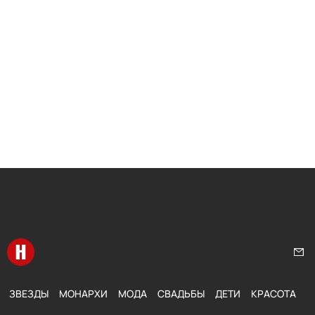
Перейти на главную
Нап
ЗВЕЗДЫ
МОНАРХИ
МОДА
СВАДЬБЫ
ДЕТИ
КРАСОТА