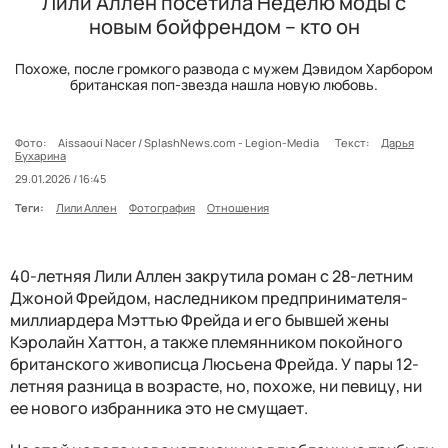
Лили Аллен посетила Неделю моды с
новым бойфрендом – кто он
Похоже, после громкого развода с мужем Дэвидом Харбором
британская поп-звезда нашла новую любовь.
Фото:
Aissaoui Nacer / SplashNews.com - Legion-Media
Текст:
Дарья
Бухарина
29.01.2026 / 16:45
Теги:
Лили Аллен
Фотография
Отношения
40-летняя Лили Аллен закрутила роман с 28-летним
Джоной Фрейдом, наследником предпринимателя-
миллиардера Мэттью Фрейда и его бывшей жены
Кэролайн Хаттон, а также племянником покойного
британского живописца Люсьена Фрейда. У пары 12-
летняя разница в возрасте, но, похоже, ни певицу, ни
ее нового избранника это не смущает.