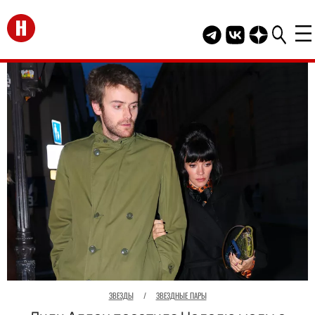
Перейти на главную
Telegram канал HEL
Группа HELLO В
Канал HELLO
ЗВЕЗДЫ
/
ЗВЕЗДНЫЕ ПАРЫ