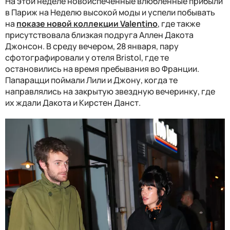
На этой неделе новоиспеченные влюбленные прибыли
в Париж на Неделю высокой моды и успели побывать
на
показе новой коллекции Valentino
, где также
присутствовала близкая подруга Аллен Дакота
Джонсон. В среду вечером, 28 января, пару
сфотографировали у отеля Bristol, где те
остановились на время пребывания во Франции.
Папарацци поймали Лили и Джону, когда те
направлялись на закрытую звездную вечеринку, где
их ждали Дакота и Кирстен Данст.