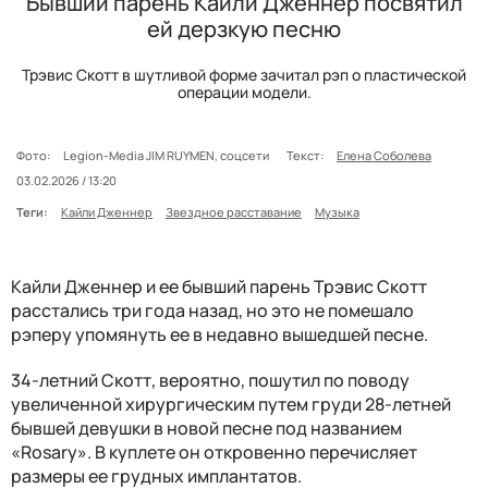
Бывший парень Кайли Дженнер посвятил
ей дерзкую песню
Трэвис Скотт в шутливой форме зачитал рэп о пластической
операции модели.
Фото:
Legion-Media JIM RUYMEN, соцсети
Текст:
Елена Соболева
03.02.2026 / 13:20
Теги:
Кайли Дженнер
Звездное расставание
Музыка
Кайли Дженнер и ее бывший парень Трэвис Скотт
расстались три года назад, но это не помешало
рэперу упомянуть ее в недавно вышедшей песне.
34-летний Скотт, вероятно, пошутил по поводу
увеличенной хирургическим путем груди 28-летней
бывшей девушки в новой песне под названием
«Rosary». В куплете он откровенно перечисляет
размеры ее грудных имплантатов.