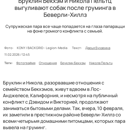
Бруклин Бекхэм и Никола Пельтц
выгуливают собак после груминга в
Беверли-Хиллз
Супружеская пара все чаще попадается на глаза папарацци
на фоне громкого конфликта с семьей.
Фото:
KONY / BACKGRID - Legion-Media
Текст:
Дарья Бухарина
11.02.2026 / 12:45
Теги:
Фотография
Отношения
Бруклин Бекхэм
Никола Пельтц
Бруклин и Никола, разорвавшие отношения с
семейством Бекхэмов, живут вдвоем в Лос-
Анджелесе, Калифорния, и несмотря на публичный
конфликт с Дэвидом и Викторией, продолжают
заниматься бытовыми делами. Так, вчера, 10 февраля,
их заметили в престижном районе Беверли-Хиллз со
всеми четырьмя домашними питомцами, которых пара
вывела на груминг.