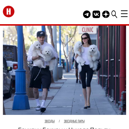
Перейти на главную
Telegram канал HEL
Группа HELLO В
Канал HELLO
ЗВЕЗДЫ
/
ЗВЕЗДНЫЕ ПАРЫ