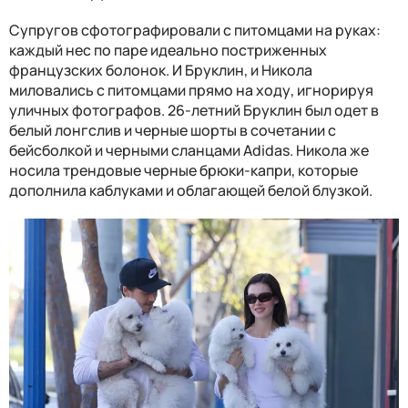
Супругов сфотографировали с питомцами на руках:
каждый нес по паре идеально постриженных
французских болонок. И Бруклин, и Никола
миловались с питомцами прямо на ходу, игнорируя
уличных фотографов. 26-летний Бруклин был одет в
белый лонгслив и черные шорты в сочетании с
бейсболкой и черными сланцами Adidas. Никола же
носила трендовые черные брюки-капри, которые
дополнила каблуками и облагающей белой блузкой.