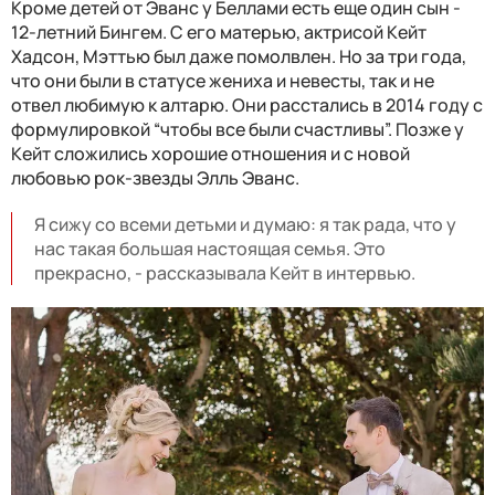
Кроме детей от Эванс у Беллами есть еще один сын -
12-летний Бингем. С его матерью, актрисой Кейт
Хадсон, Мэттью был даже помолвлен. Но за три года,
что они были в статусе жениха и невесты, так и не
отвел любимую к алтарю. Они расстались в 2014 году с
формулировкой “чтобы все были счастливы”. Позже у
Кейт сложились хорошие отношения и с новой
любовью рок-звезды Элль Эванс.
Я сижу со всеми детьми и думаю: я так рада, что у
нас такая большая настоящая семья. Это
прекрасно, - рассказывала Кейт в интервью.