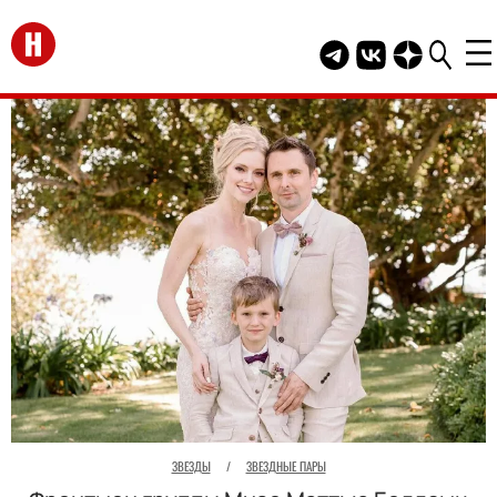
Перейти на главную
Telegram канал HEL
Группа HELLO В
Канал HELLO
ЗВЕЗДЫ
/
ЗВЕЗДНЫЕ ПАРЫ