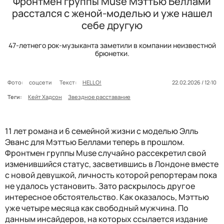
Фронтмен группы Muse Мэттью Беллами
расстался с женой-моделью и уже нашел
себе другую
47-летнего рок-музыканта заметили в компании неизвестной
брюнетки.
Фото:
соцсети
Текст:
HELLO!
22.02.2026 / 12:10
Теги:
Кейт Хадсон
Звездное расставание
11 лет романа и 6 семейной жизни с моделью Элль
Эванс для Мэттью Беллами теперь в прошлом.
Фронтмен группы Muse случайно рассекретил свой
изменившийся статус, засветившись в Лондоне вместе
с новой девушкой, личность которой репортерам пока
не удалось установить. Зато раскрылось другое
интересное обстоятельство. Как оказалось, Мэттью
уже четыре месяца как свободный мужчина. По
данным инсайдеров, на которых ссылается издание