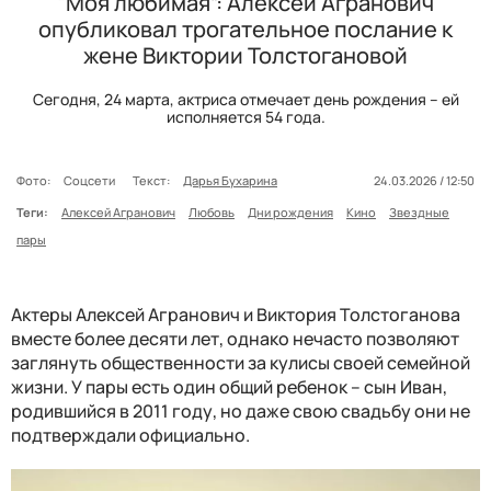
“Моя любимая”: Алексей Агранович
опубликовал трогательное послание к
жене Виктории Толстогановой
Сегодня, 24 марта, актриса отмечает день рождения – ей
исполняется 54 года.
Фото:
Соцсети
Текст:
Дарья Бухарина
24.03.2026 / 12:50
Теги:
Алексей Агранович
Любовь
Дни рождения
Кино
Звездные
пары
Актеры Алексей Агранович и Виктория Толстоганова
вместе более десяти лет, однако нечасто позволяют
заглянуть общественности за кулисы своей семейной
жизни. У пары есть один общий ребенок – сын Иван,
родившийся в 2011 году, но даже свою свадьбу они не
подтверждали официально.