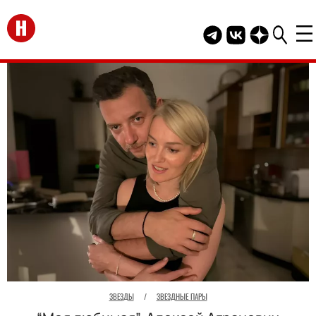
Перейти на главную
Telegram канал HEL
Группа HELLO В
Канал HELLO
ЗВЕЗДЫ
/
ЗВЕЗДНЫЕ ПАРЫ