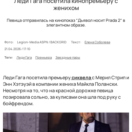
Леди Гага посетила кинопремьеру с
женихом
Певица отправилась на кинопоказ “Дьявол носит Prada 2“ в
элегантном образе.
Фото:
Legion-Media ASPN / BACKGRID
Текст:
Елена Соболева
21.04.2026 / 17:10
Теги:
Леди Гага
Премьера
Звездные пары
Леди Гага посетила премьеру
сиквела
с Мерил Стрип и
Энн Хэтэуэй в компании жениха Майкла Полански.
Несмотря на то, что на красной дорожке певица
позировала сольно, за кулисами она шла под руку с
бойфрендом.