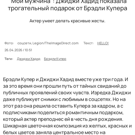
"Мой мужчина": Джиджи Хадид показала
трогательный подарок от Брэдли Купера
Актер умеет делать красивые жесты.
Фото:
соцсети, Legion/TheImageDirect.com
Текст:
HELLO!
26.04.2026 / 10:51
Теги:
Джиджи Хадид
Брэдли Купер
Брэдли Купер и Джиджи Хадид вместе уже три года. И
за это время они прошли путь от тайных свиданий до
публичных проявлений своих чувств. Изредка Джиджи
даже публикует снимки с любимым в соцсетях. Но на
этот раз она решила оставить Купера за кадром, а с
подписчиками поделиться романтичным подарком,
который актер преподнес ей в честь дня рождения.
Шикарная цветочная композиция из желтых, красных и
белых цветов заняла центральное место на