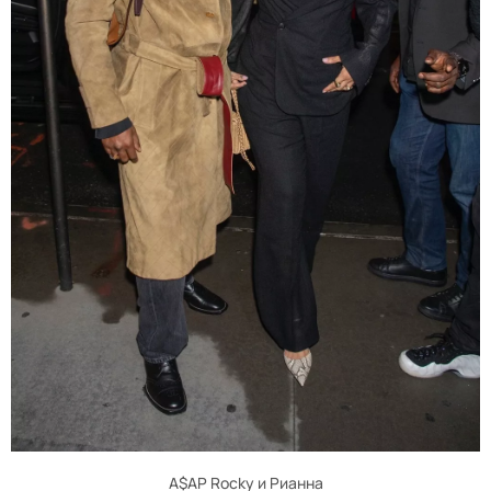
A$AP Rocky и Рианна