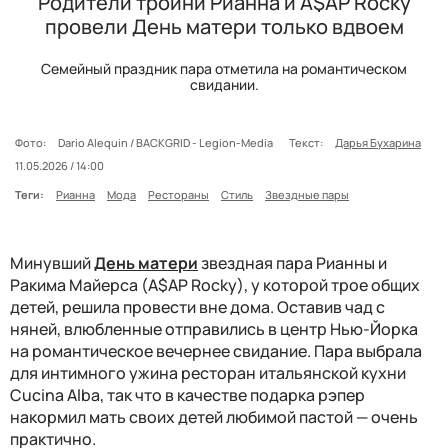
Родители тройни Рианна и A$AP Rocky
провели День матери только вдвоем
Семейный праздник пара отметила на романтическом
свидании.
Фото:
Dario Alequin / BACKGRID - Legion-Media
Текст:
Дарья Бухарина
11.05.2026 / 14:00
Теги:
Рианна
Мода
Рестораны
Стиль
Звездные пары
Минувший
День матери
звездная пара Рианны и
Ракима Майерса (A$AP Rocky), у которой трое общих
детей, решила провести вне дома. Оставив чад с
няней, влюбленные отправились в центр Нью-Йорка
на романтическое вечернее свидание. Пара выбрала
для интимного ужина ресторан итальянской кухни
Cucina Alba, так что в качестве подарка рэпер
накормил мать своих детей любимой пастой — очень
практично.