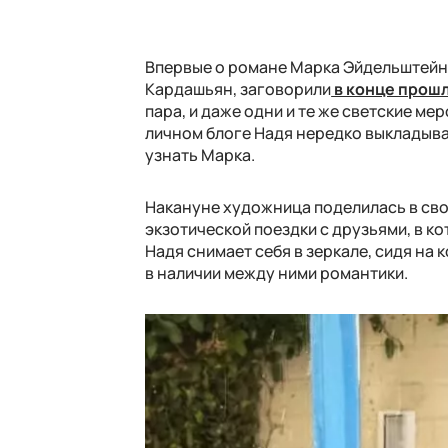
Впервые о романе Марка Эйдельштейна
Кардашьян, заговорили
в конце прошл
пара, и даже одни и те же светские 
личном блоге Надя нередко выкладыва
узнать Марка.
Накануне художница поделилась в сво
экзотической поездки с друзьями, в к
Надя снимает себя в зеркале, сидя на 
в наличии между ними романтики.