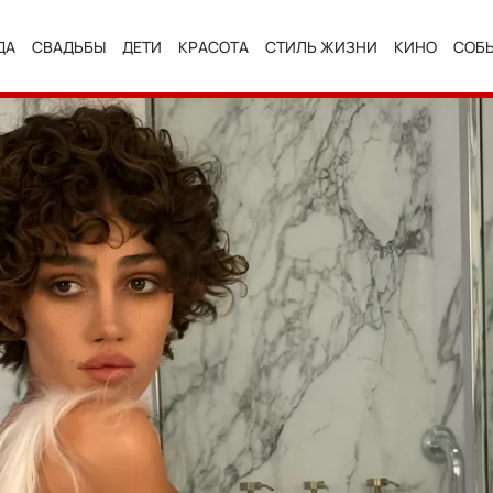
ДА
СВАДЬБЫ
ДЕТИ
КРАСОТА
СТИЛЬ ЖИЗНИ
КИНО
СОБ