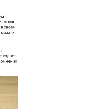
им
чно как
 в своем
о можно
из
из кадров
 сомнений