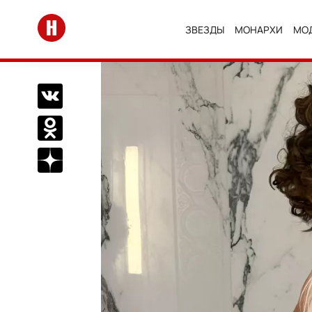
Перейти на главную
ЗВЕЗДЫ
МОНАРХИ
МО
Поделиться Вконтакте
Поделиться в Одноклассниках
Подписаться на нас в Дзен