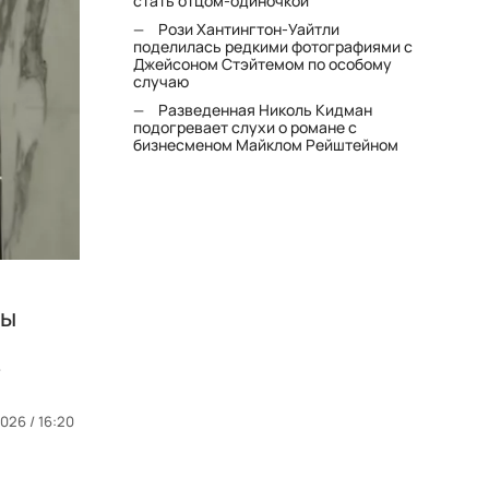
стать отцом-одиночкой"
Рози Хантингтон-Уайтли
поделилась редкими фотографиями с
Джейсоном Стэйтемом по особому
случаю
Разведенная Николь Кидман
подогревает слухи о романе с
бизнесменом Майклом Рейштейном
ры
.
026 / 16:20