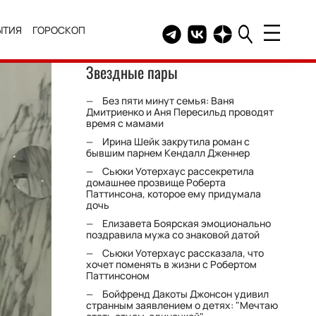
ЫТИЯ
ГОРОСКОП
Telegram канал HELLO
Группа HELLO Вконтакт
Канал HELLO в Дзе
Звездные пары
Без пяти минут семья: Ваня
Дмитриенко и Аня Пересильд проводят
время с мамами
Ирина Шейк закрутила роман с
бывшим парнем Кендалл Дженнер
Сьюки Уотерхаус рассекретила
домашнее прозвище Роберта
Паттинсона, которое ему придумала
дочь
Елизавета Боярская эмоционально
поздравила мужа со знаковой датой
Сьюки Уотерхаус рассказала, что
хочет поменять в жизни с Робертом
Паттинсоном
Бойфренд Дакоты Джонсон удивил
странным заявлением о детях: "Мечтаю