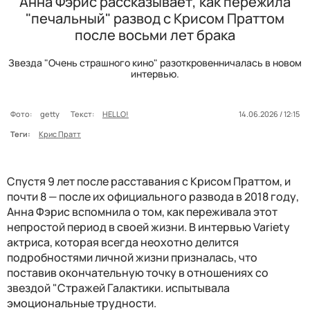
Анна Фэрис рассказывает, как пережила
"печальный" развод с Крисом Праттом
после восьми лет брака
Звезда "Очень страшного кино" разоткровенничалась в новом
интервью.
Фото:
getty
Текст:
HELLO!
14.06.2026 / 12:15
Теги:
Крис Пратт
Спустя 9 лет после расставания с Крисом Праттом, и
почти 8 — после их официального развода в 2018 году,
Анна Фэрис вспомнила о том, как переживала этот
непростой период в своей жизни. В интервью Variety
актриса, которая всегда неохотно делится
подробностями личной жизни призналась, что
поставив окончательную точку в отношениях со
звездой "Стражей Галактики. испытывала
эмоциональные трудности.