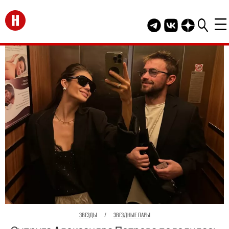
Перейти на главную
Telegram канал HEL
Группа HELLO В
Канал HELLO
ЗВЕЗДЫ
/
ЗВЕЗДНЫЕ ПАРЫ