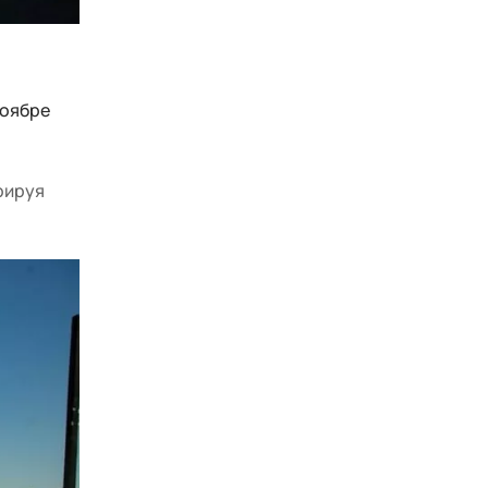
ноябре
рируя