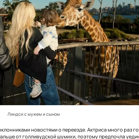
Линдси с мужем и сыном
оклонниками новостями о переезде. Актриса много раз го
дальше от голливудской шумихи, поэтому предпочла уеди