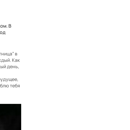
ом. В
под
тница” в
ждый. Как
ый день,
будущее,
юблю тебя