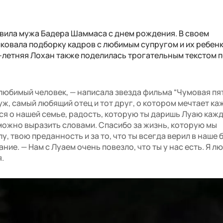
авила мужа Бадера Шаммаса с днем рождения. В своем
ковала подборку кадров с любимым супругом и их ребенк
9-летняя Лохан также поделилась трогательным текстом 
 любимый человек, — написала звезда фильма “Чумовая пя
ж, самый любящий отец и тот друг, о котором мечтает ка
ся о нашей семье, радость, которую ты даришь Луаю кажд
 можно выразить словами. Спасибо за жизнь, которую мы
у, твою преданность и за то, что ты всегда верил в наше 
ние. — Нам с Луаем очень повезло, что ты у нас есть. Я л
я.