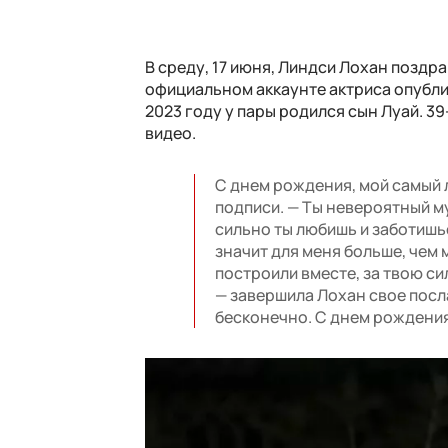
В среду, 17 июня, Линдси Лохан поздр
официальном аккаунте актриса опубли
2023 году у пары родился сын Луай. 3
видео.
С днем ​​рождения, мой самый
подписи. — Ты невероятный му
сильно ты любишь и заботишь
значит для меня больше, чем
построили вместе, за твою сил
— завершила Лохан свое посла
бесконечно. С днем ​​рождени