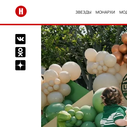
Перейти на главную
ЗВЕЗДЫ
МОНАРХИ
МО
Поделиться Вконтакте
Поделиться в Одноклассниках
Подписаться на нас в Дзен