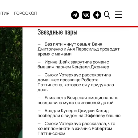
ЫТИЯ
ГОРОСКОП
Telegram канал HELLO
Группа HELLO Вконтакт
Канал HELLO в Дзе
Звездные пары
Без пяти минут семья: Ваня
Дмитриенко и Аня Пересильд проводят
время с мамами
Ирина Шейк закрутила роман с
бывшим парнем Кендалл Дженнер
Сьюки Уотерхаус рассекретила
домашнее прозвище Роберта
Паттинсона, которое ему придумала
дочь
Елизавета Боярская эмоционально
поздравила мужа со знаковой датой
Брэдли Купер и Джиджи Хадид
пообедали с видом на Эйфелеву башню
Сьюки Уотерхаус рассказала, что
хочет поменять в жизни с Робертом
Паттинсоном