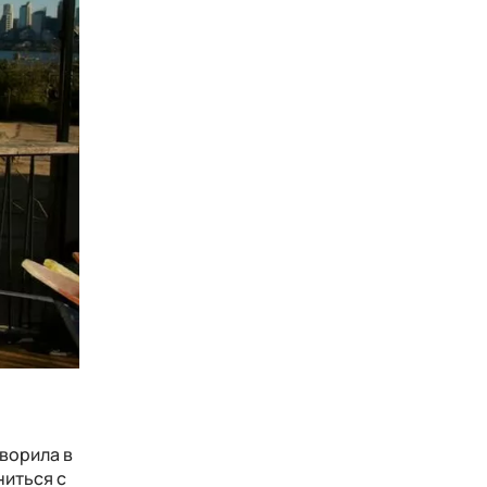
ворила в
ниться с