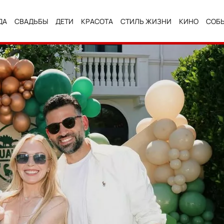
ДА
СВАДЬБЫ
ДЕТИ
КРАСОТА
СТИЛЬ ЖИЗНИ
КИНО
СОБ