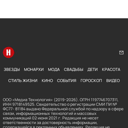
Перейти на главную
Нап
ЗВЕЗДЫ
МОНАРХИ
МОДА
СВАДЬБЫ
ДЕТИ
КРАСОТА
СТИЛЬ ЖИЗНИ
КИНО
СОБЫТИЯ
ГОРОСКОП
ВИДЕО
ООО «Медиа Технология» (2019-2026). ОГРН 1197746707311,
ИНН 9718149525. Свидетельство о регистрации СМИ ПИ №
ФС77- 81184 выдано Федеральной службой по надзору в сфере
связи, информационных технологий и массовых
коммуникаций 02 июня 2021 г. Редакция не несет
ответственности за достоверность информации,
содержащейся в рекламных объявлениях. Редакция не