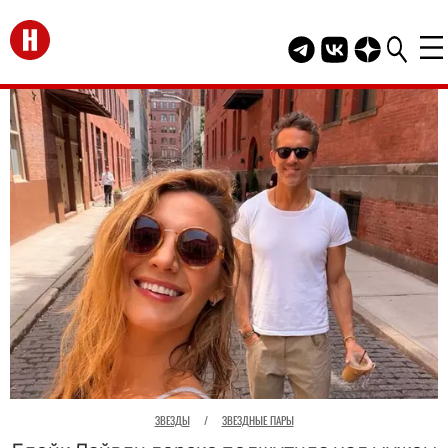
Перейти на главную
Telegram канал HEL
Группа HELLO В
Канал HELLO
ЗВЕЗДЫ
/
ЗВЕЗДНЫЕ ПАРЫ