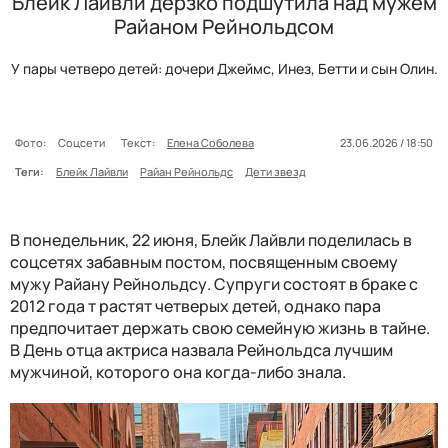
Блейк Лайвли дерзко подшутила над мужем
Райаном Рейнольдсом
У пары четверо детей: дочери Джеймс, Инез, Бетти и сын Олин.
Фото:
Соцсети
Текст:
Елена Соболева
23.06.2026 / 18:50
Теги:
Блейк Лайвли
Райан Рейнольдс
Дети звезд
В понедельник, 22 июня, Блейк Лайвли поделилась в
соцсетях забавным постом, посвященным своему
мужу Райану Рейнольдсу. Супруги состоят в браке с
2012 года т растят четверых детей, однако пара
предпочитает держать свою семейную жизнь в тайне.
В День отца актриса назвала Рейнольдса лучшим
мужчиной, которого она когда-либо знала.