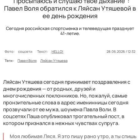
"Просыпаюсь и слушаю твое дыхание":
Павел Воля обратился к Ляйсан Утяшевой в
ее день рождения
Сегодня российская спортсменка и телеведущая празднует
41-летие.
Фото:
соцсети
Текст:
HELLO!
28.06.2026 / 12:32
Теги:
Павел Воля
Ляйсан Утяшева
Ляйсан Утяшева сегодня принимает поздравления с
днем рождения
— от родных, друзей и
многочисленных поклонников. Но, пожалуй, самые
пронзительные слова в адрес именинницы сегодня
прозвучали от ее мужа, шоумена Павла Воли. В
соцсетях Паша опубликовал трогательный пост, в
котором признался в нежных чувствах супруга.
Моя любимая Ляся. Я это пишу рано утро, а ты спишь