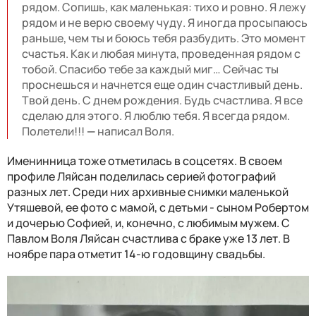
рядом. Сопишь, как маленькая: тихо и ровно. Я лежу
рядом и не верю своему чуду. Я иногда просыпаюсь
раньше, чем ты и боюсь тебя разбудить. Это момент
счастья. Как и любая минута, проведенная рядом с
тобой. Спасибо тебе за каждый миг… Сейчас ты
проснешься и начнется еще один счастливый день.
Твой день. С днем рождения. Будь счастлива. Я все
сделаю для этого. Я люблю тебя. Я всегда рядом.
Полетели!!!
—
написал Воля.
Именинница тоже отметилась в соцсетях. В своем
профиле Ляйсан поделилась серией фотографий
разных лет. Среди них архивные снимки маленькой
Утяшевой, ее фото с мамой, с детьми - сыном Робертом
и дочерью Софией, и, конечно, с любимым мужем. С
Павлом Воля Ляйсан счастлива с браке уже 13 лет. В
ноябре пара отметит 14-ю годовщину свадьбы.