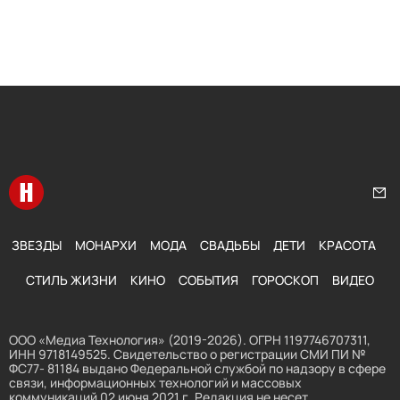
Перейти на главную
Нап
ЗВЕЗДЫ
МОНАРХИ
МОДА
СВАДЬБЫ
ДЕТИ
КРАСОТА
СТИЛЬ ЖИЗНИ
КИНО
СОБЫТИЯ
ГОРОСКОП
ВИДЕО
ООО «Медиа Технология» (2019-2026). ОГРН 1197746707311,
ИНН 9718149525. Свидетельство о регистрации СМИ ПИ №
ФС77- 81184 выдано Федеральной службой по надзору в сфере
связи, информационных технологий и массовых
коммуникаций 02 июня 2021 г. Редакция не несет