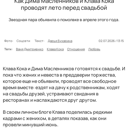
Как Дима Масленников и Клава Кока
проводят лето перед свадьбой
Звездная пара объявила о помолвке в апреле этого года.
Фото:
Соцсети
Текст:
Дарья Бухарина
02.07.2026 / 13:15
Теги:
Ваня Дмитриенко
Клава Кока
Отношения
Любовь
Клава Кока и Дима Масленников готовятся к свадьбе. И
пока что жених и невеста в преддверии торжества,
которое еще не объявили, проводят все свободное
время вместе: ездят на дачу к родственникам, ходят
на свадьбы друзей, устраивают свидания в
ресторанах и наслаждаются друг другом.
В своем личном блоге Клава поделилась редкими
кадрами с женихом, в деталях показав, как они
провели минувший июнь.