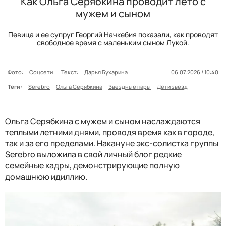
Как Ольга Серябкина проводит лето с
мужем и сыном
Певица и ее супруг Георгий Начкебия показали, как проводят
свободное время с маленьким сыном Лукой.
Фото:
Соцсети
Текст:
Дарья Бухарина
06.07.2026 / 10:40
Теги:
Serebro
Ольга Серябкина
Звездные пары
Дети звезд
Ольга Серябкина с мужем и сыном наслаждаются
теплыми летними днями, проводя время как в городе,
так и за его пределами. Накануне экс-солистка группы
Serebro выложила в свой личный блог редкие
семейные кадры, демонстрирующие полную
домашнюю идиллию.