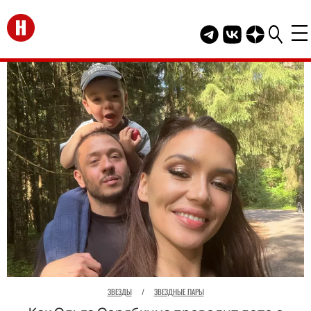
Перейти на главную
Telegram канал HEL
Группа HELLO В
Канал HELLO
ЗВЕЗДЫ
/
ЗВЕЗДНЫЕ ПАРЫ