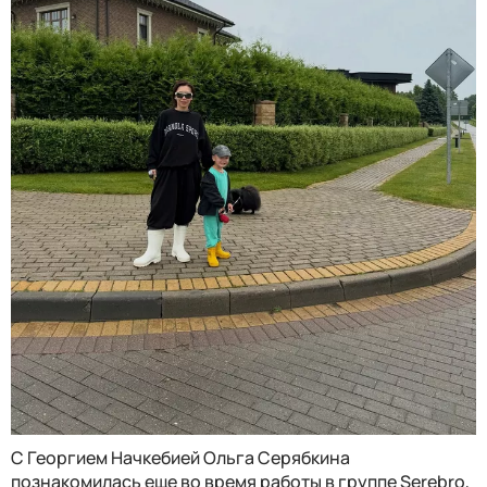
С Георгием Начкебией Ольга Серябкина
познакомилась еще во время работы в группе Serebro,