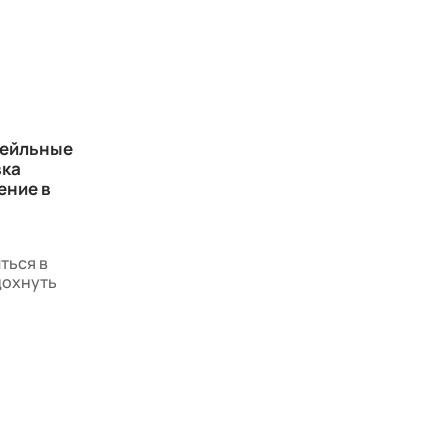
тейльные
вка
ение в
ться в
дохнуть