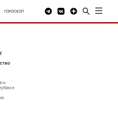
Telegram канал HELLO
Группа HELLO Вконтакте
Канал HELLO в Дзен
Я
ГОРОСКОП
у
ество
е и
лубам и
ов.