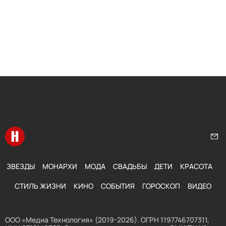
Перейти на главную
Нап
ЗВЕЗДЫ
МОНАРХИ
МОДА
СВАДЬБЫ
ДЕТИ
КРАСОТА
СТИЛЬ ЖИЗНИ
КИНО
СОБЫТИЯ
ГОРОСКОП
ВИДЕО
ООО «Медиа Технология» (2019-2026). ОГРН 1197746707311,