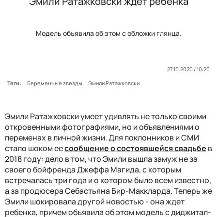
Эмили Ратажковски ждет ребенка
Модель объявила об этом с обложки глянца.
27.10.2020 / 10:20
Теги:
Беременные звезды
Эмили Ратажковски
Эмили Ратажковски умеет удивлять не только своими
откровенными фотографиями, но и объявлениями о
переменах в личной жизни. Для поклонников и СМИ
стало шоком ее
сообщение о состоявшейся свадьбе
в
2018 году: дело в том, что Эмили вышла замуж не за
своего бойфренда Джеффа Магида, с которым
встречалась три года и о котором было всем известно,
а за продюсера Себастьяна Бир-Маккларда. Теперь же
Эмили шокировала другой новостью - она ждет
ребенка, причем объявила об этом модель с диджитал-