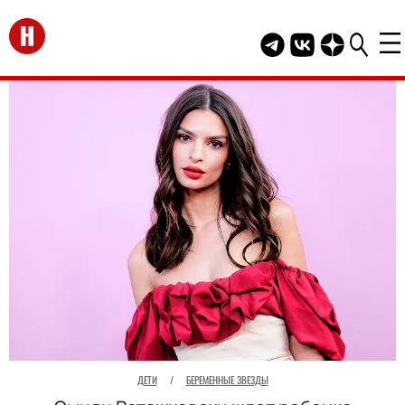
Перейти на главную
Telegram канал HEL
Группа HELLO В
Канал HELLO
ДЕТИ
/
БЕРЕМЕННЫЕ ЗВЕЗДЫ