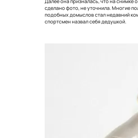
Далее она призналась, что на снимке 
сделано фото, не уточнила. Многие по
подобных домыслов стал недавний ком
спортсмен назвал себя дедушкой.