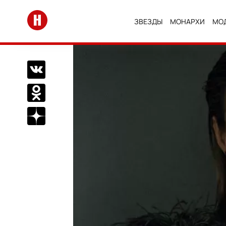
Перейти на главную
ЗВЕЗДЫ
МОНАРХИ
МО
Поделиться Вконтакте
Поделиться в Одноклассниках
Подписаться на нас в Дзен