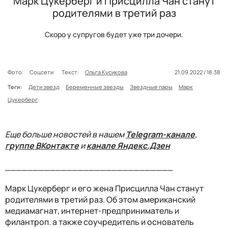
Марк Цукерберг и Присцилла Чан станут
родителями в третий раз
Скоро у супругов будет уже три дочери.
Фото:
Соцсети
Текст:
Ольга Кусикова
21.09.2022 / 18:38
Теги:
Дети звезд
Беременные звезды
Звездные пары
Марк
Цукерберг
Еще больше новостей в нашем
Telegram-канале
,
группе ВКонтакте
и
канале Яндекс.Дзен
______________________________
Марк Цукерберг и его жена Присцилла Чан станут
родителями в третий раз. Об этом американский
медиамагнат, интернет-предприниматель и
филантроп. а также соучредитель и основатель