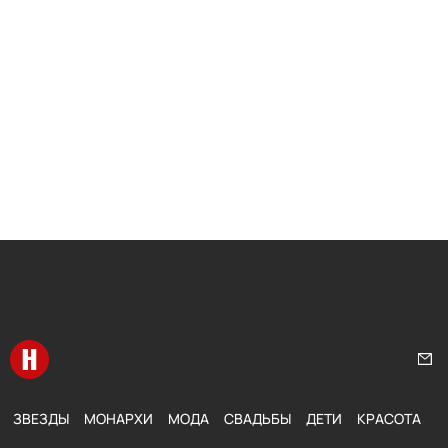
Перейти на главную
Нап
ЗВЕЗДЫ
МОНАРХИ
МОДА
СВАДЬБЫ
ДЕТИ
КРАСОТА