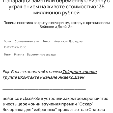
Папарацци заметили беременную Рианну с
украшением на животе стоимостью 135
миллионов рублей
Певица посетила закрытую вечеринку, которую организовали
Бейонсе и Джей-Зи.
Фото:
Социальные сети
Текст:
Анастасия Дроздова
16.03.2023 / 13:30
Теги:
Рианна
Беременные звезды
Еще больше новостей в нашем
Telegram-канале
,
группе ВКонтакте
и
канале Яндекс.Дзен
______________________________
Бейонсе и Джей-Зи в устроили закрытое мероприятие
в честь
церемонии вручения премии "Оскар"
.
Вечеринка для "избранных" прошла в отеле Chateau