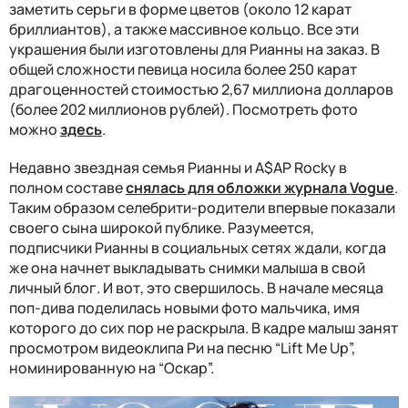
заметить серьги в форме цветов (около 12 карат
бриллиантов), а также массивное кольцо. Все эти
украшения были изготовлены для Рианны на заказ. В
общей сложности певица носила более 250 карат
драгоценностей стоимостью 2,67 миллиона долларов
(более 202 миллионов рублей). Посмотреть фото
можно
здесь
.
Недавно звездная семья Рианны и A$AP Rocky в
полном составе
снялась для обложки журнала Vogue
.
Таким образом селебрити-родители впервые показали
своего сына широкой публике. Разумеется,
подписчики Рианны в социальных сетях ждали, когда
же она начнет выкладывать снимки малыша в свой
личный блог. И вот, это свершилось. В начале месяца
поп-дива поделилась новыми фото мальчика, имя
которого до сих пор не раскрыла. В кадре малыш занят
просмотром видеоклипа Ри на песню “Lift Me Up”,
номинированную на “Оскар”.