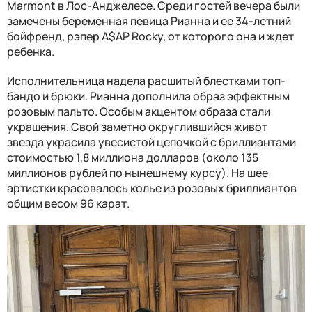
Marmont в Лос-Анджелесе. Среди гостей вечера были
замечены беременная певица Рианна и ее 34-летний
бойфренд, рэпер A$AP Rocky, от которого она и ждет
ребенка.
Исполнительница надела расшитый блестками топ-
бандо и брюки. Рианна дополнила образ эффектным
розовым пальто. Особым акцентом образа стали
украшения. Свой заметно округлившийся живот
звезда украсила увесистой цепочкой с бриллиантами
стоимостью 1,8 миллиона долларов (около 135
миллионов рублей по нынешнему курсу). На шее
артистки красовалось колье из розовых бриллиантов
общим весом 96 карат.