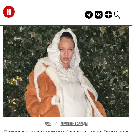
Перейти на главную
Telegram канал HEL
Группа HELLO В
Канал HELLO
ДЕТИ
/
БЕРЕМЕННЫЕ ЗВЕЗДЫ