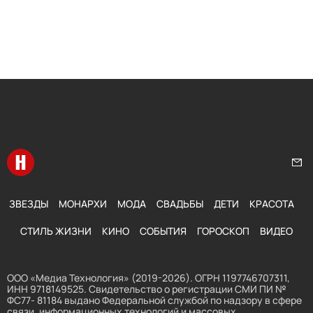
Перейти на главную
Нап
ЗВЕЗДЫ
МОНАРХИ
МОДА
СВАДЬБЫ
ДЕТИ
КРАСОТА
СТИЛЬ ЖИЗНИ
КИНО
СОБЫТИЯ
ГОРОСКОП
ВИДЕО
ООО «Медиа Технология» (2019-2026). ОГРН 1197746707311,
ИНН 9718149525. Свидетельство о регистрации СМИ ПИ №
ФС77- 81184 выдано Федеральной службой по надзору в сфере
связи, информационных технологий и массовых