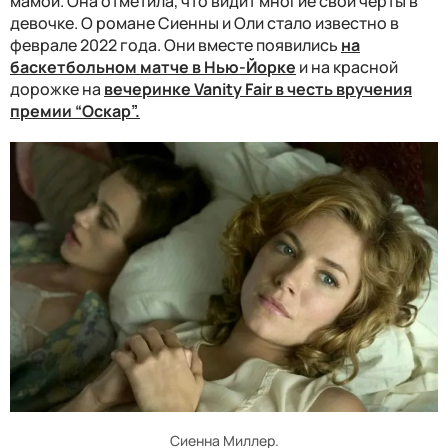
мамой. Она отметила, что видит многие свои черты в
девочке. О романе Сиенны и Оли стало известно в
феврале 2022 года. Они вместе появились
на
баскетбольном матче в Нью-Йорке
и на красной
дорожке на
вечеринке Vanity Fair в честь вручения
премии “Оскар”.
Сиенна Миллер.