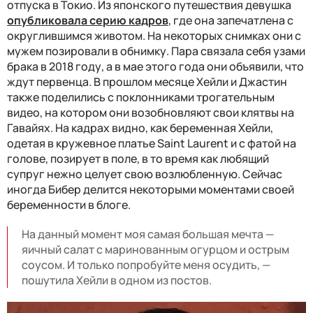
отпуска в Токио. Из японского путешествия девушка
опубликовала серию кадров
, где она запечатлена с
округлившимся животом. На некоторых снимках они с
мужем позировали в обнимку. Пара связала себя узами
брака в 2018 году, а в мае этого года они объявили, что
ждут первенца. В прошлом месяце Хейли и Джастин
также поделились с поклонниками трогательным
видео, на котором они возобновляют свои клятвы на
Гавайях. На кадрах видно, как беременная Хейли,
одетая в кружевное платье Saint Laurent и с фатой на
голове, позирует в поле, в то время как любящий
супруг нежно целует свою возлюбленную. Сейчас
иногда Бибер делится некоторыми моментами своей
беременности в блоге.
На данный момент моя самая большая мечта —
яичный салат с маринованным огурцом и острым
соусом. И только попробуйте меня осудить, —
пошутила Хейли в одном из постов.