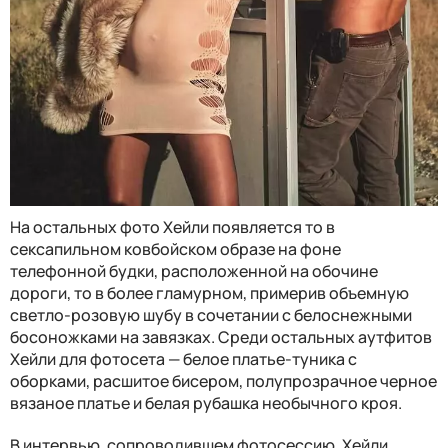
На остальных фото Хейли появляется то в
сексапильном ковбойском образе на фоне
телефонной будки, расположенной на обочине
дороги, то в более гламурном, примерив объемную
светло-розовую шубу в сочетании с белоснежными
босоножками на завязках. Среди остальных аутфитов
Хейли для фотосета — белое платье-туника с
оборками, расшитое бисером, полупрозрачное черное
вязаное платье и белая рубашка необычного кроя.
В интервью, сопроводившем фотосессию, Хейли