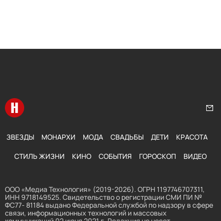
Перейти на главную
Нап
ЗВЕЗДЫ
МОНАРХИ
МОДА
СВАДЬБЫ
ДЕТИ
КРАСОТА
СТИЛЬ ЖИЗНИ
КИНО
СОБЫТИЯ
ГОРОСКОП
ВИДЕО
ООО «Медиа Технология» (2019-2026). ОГРН 1197746707311,
ИНН 9718149525. Свидетельство о регистрации СМИ ПИ №
ФС77- 81184 выдано Федеральной службой по надзору в сфере
связи, информационных технологий и массовых
коммуникаций 02 июня 2021 г. Редакция не несет