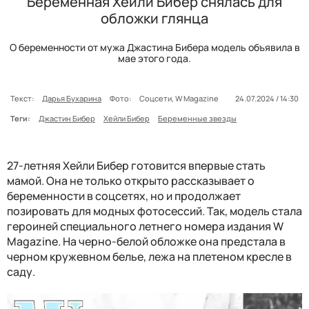
Беременная Хейли Бибер снялась для
обложки глянца
О беременности от мужа Джастина Бибера модель объявила в
мае этого года.
Текст:
Дарья Бухарина
Фото:
Соцсети, W Magazine
24.07.2024 / 14:30
Теги:
Джастин Бибер
Хейли Бибер
Беременные звезды
27-летняя Хейли Бибер готовится впервые стать
мамой. Она не только открыто рассказывает о
беременности в соцсетях, но и продолжает
позировать для модных фотосессий. Так, модель стала
героиней специального летнего номера издания W
Magazine. На черно-белой обложке она предстала в
черном кружевном белье, лежа на плетеном кресле в
саду.