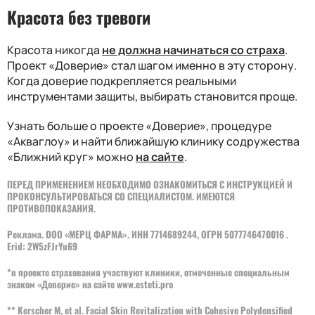
Красота без тревоги
Красота никогда
не должна начинаться со страха
.
Проект «Доверие» стал шагом именно в эту сторону.
Когда доверие подкрепляется реальными
инструментами защиты, выбирать становится проще.
Узнать больше о проекте «Доверие», процедуре
«Акваглоу» и найти ближайшую клинику содружества
«Ближний круг» можно
на сайте
.
ПЕРЕД ПРИМЕНЕНИЕМ НЕОБХОДИМО ОЗНАКОМИТЬСЯ С ИНСТРУКЦИЕЙ И
ПРОКОНСУЛЬТИРОВАТЬСЯ СО СПЕЦИАЛИСТОМ. ИМЕЮТСЯ
ПРОТИВОПОКАЗАНИЯ.
Реклама. ООО «МЕРЦ ФАРМА». ИНН 7714689244, ОГРН 5077746470016 .
Erid: 2W5zFJrYu69
*в проекте страхования участвуют клиники, отмеченные специальным
знаком «Доверие» на сайте
www.esteti.pro
** Kerscher M, et al. Facial Skin Revitalization with Cohesive Polydensified