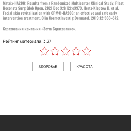
Matrix-HA20G: Results from a Randomized Multicenter Clinical Study. Plast
Reconstr Surg Glob Open. 2021 Dec 3;9(12):e3973. Hertz-Kleptow D, et al.
Facial skin revitalization with CPM®-HA20G: an effective and safe early
intervention treatment. Clin CosmetInvestig Dermatol
. 2019;12:563
–
572.
Страхования компания «Зетта Страхование».
Рейтинг материала: 3.37
ЗДОРОВЬЕ
КРАСОТА