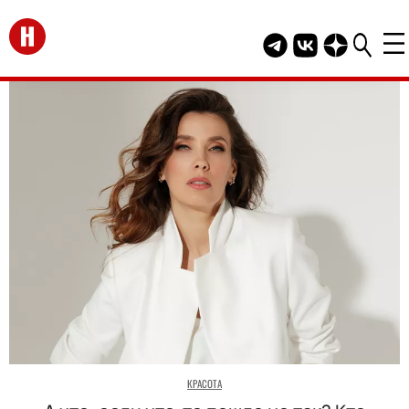
Перейти на главную
Telegram канал HEL
Группа HELLO В
Канал HELLO
КРАСОТА