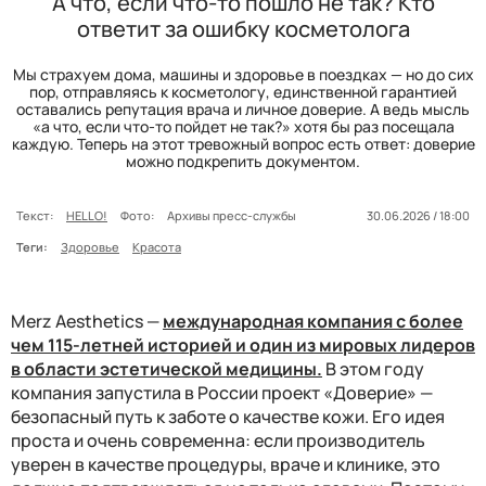
А что, если что-то пошло не так? Кто
ответит за ошибку косметолога
Мы страхуем дома, машины и здоровье в поездках — но до сих
пор, отправляясь к косметологу, единственной гарантией
оставались репутация врача и личное доверие. А ведь мысль
«а что, если что-то пойдет не так?» хотя бы раз посещала
каждую. Теперь на этот тревожный вопрос есть ответ: доверие
можно подкрепить документом.
Текст:
HELLO!
Фото:
Архивы пресс-службы
30.06.2026 / 18:00
Теги:
Здоровье
Красота
Merz Aesthetics —
международная компания с более
чем 115-летней историей и один из мировых лидеров
в области эстетической медицины.
В этом году
компания запустила в России проект «Доверие» —
безопасный путь к заботе о качестве кожи. Его идея
проста и очень современна: если производитель
уверен в качестве процедуры, враче и клинике, это