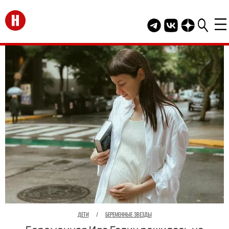
Перейти на главную
Telegram канал HEL
Группа HELLO В
Канал HELLO
ДЕТИ
/
БЕРЕМЕННЫЕ ЗВЕЗДЫ