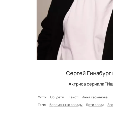
Сергей Гинзбург 
Актриса сериала "Ищ
Фото:
Соцсети
Текст:
Анна Касьянова
Теги:
Беременные звезды
Дети звезд
Зв