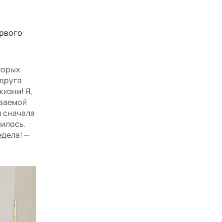
ервого
торых
одруга
жизни! Я,
ываемой
н сначала
чилось.
едела! —