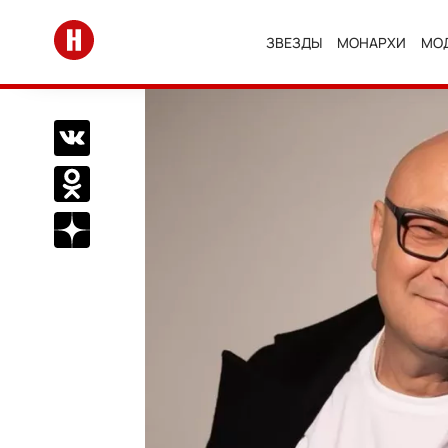
Перейти на главную
ЗВЕЗДЫ
МОНАРХИ
МО
Поделиться Вконтакте
Поделиться в Одноклассниках
Подписаться на нас в Дзен