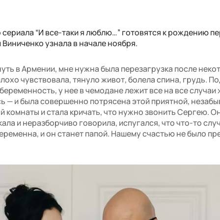
 сериала “И все-таки я люблю…” готовятся к рождению п
 Виниченко узнала в начале ноября.
уть в Армении, мне нужна была перезагрузка после неко
плохо чувствовала, тянуло живот, болела спина, грудь. П
беременность, у нее в чемодане лежит все на все случаи 
сь — и была совершенно потрясена этой приятной, незаб
й комнаты и стала кричать, что нужно звонить Сергею. О
акала и неразборчиво говорила, испугался, что что-то слу
беременна, и он станет папой. Нашему счастью не было пр