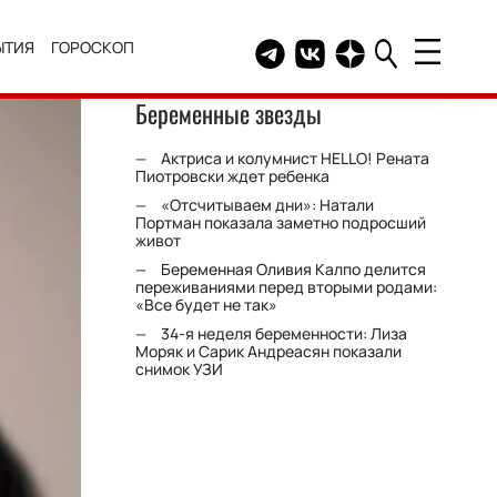
ЫТИЯ
ГОРОСКОП
Telegram канал HELLO
Группа HELLO Вконтакт
Канал HELLO в Дзе
Беременные звезды
Актриса и колумнист HELLO! Рената
Пиотровски ждет ребенка
«Отсчитываем дни»: Натали
Портман показала заметно подросший
живот
Беременная Оливия Калпо делится
переживаниями перед вторыми родами:
«Все будет не так»
34-я неделя беременности: Лиза
Моряк и Сарик Андреасян показали
снимок УЗИ