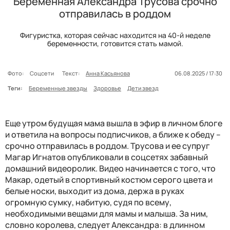
Беременная Александра Трусова срочно
отправилась в роддом
Фигуристка, которая сейчас находится на 40-й неделе
беременности, готовится стать мамой.
Фото:
Соцсети
Текст:
Анна Касьянова
06.08.2025 / 17:30
Теги:
Беременные звезды
Здоровье
Дети звезд
Еще утром будущая мама вышла в эфир в личном блоге
и ответила на вопросы подписчиков, а ближе к обеду –
срочно отправилась в роддом. Трусова и ее супруг
Магар Игнатов опубликовали в соцсетях забавный
домашний видеоролик. Видео начинается с того, что
Макар, одетый в спортивный костюм серого цвета и
белые носки, выходит из дома, держа в руках
огромную сумку, набитую, судя по всему,
необходимыми вещами для мамы и малыша. За ним,
словно королева, следует Александра: в длинном